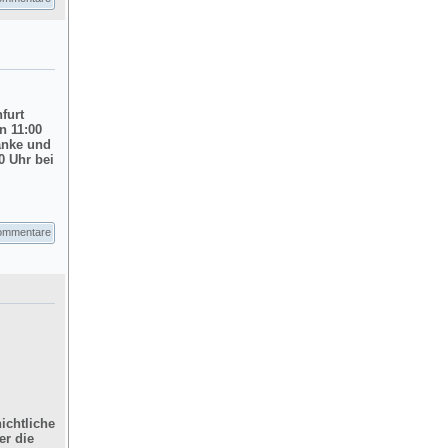
nfurt
n 11:00
änke und
0 Uhr bei
ommentare
ichtliche
er die