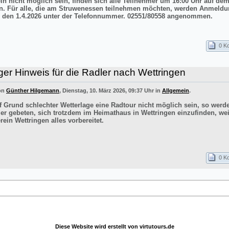
ln nicht möglich sein, finden sich alle Teilnehmer um 16:00 Uhr auf de
n. Für alle, die am Struwenessen teilnehmen möchten, werden Anmeldu
 den 1.4.2026 unter der Telefonnummer. 02551/80558 angenommen.
0 K
ger Hinweis für die Radler nach Wettringen
von
Günther Hilgemann
, Dienstag, 10. März 2026, 09:37 Uhr in
Allgemein
.
uf Grund schlechter Wetterlage eine Radtour nicht möglich sein, so werd
er gebeten, sich trotzdem im Heimathaus in Wettringen einzufinden, wei
ein Wettringen alles vorbereitet.
0 K
Diese Website wird erstellt von
virtutours.de