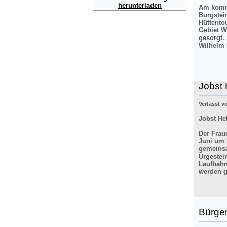
herunterladen
Am komme
Burgstei
Hüttento
Gebiet W
gesorgt.
Wilhelm 
Jobst 
Verfasst 
Jobst He
Der Frau
Juni um 
gemeinsa
Urgestei
Laufbahn
werden g
Bürger