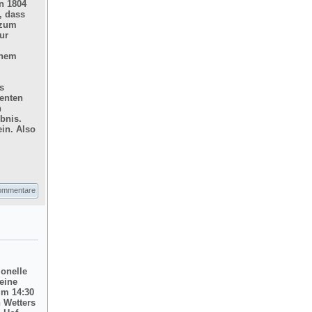
n 1804
, dass
 zum
ur
inem
s
enten
n
bnis.
in. Also
ommentare
ionelle
eine
um 14:30
 Wetters