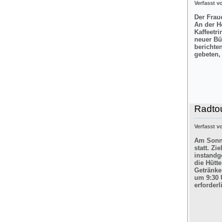
Verfasst 
Der Frau
An der H
Kaffeetr
neuer Bü
berichte
gebeten,
Radtou
Verfasst 
Am Sonnt
statt. Z
instandg
die Hütt
Getränke
um 9:30 
erforderl