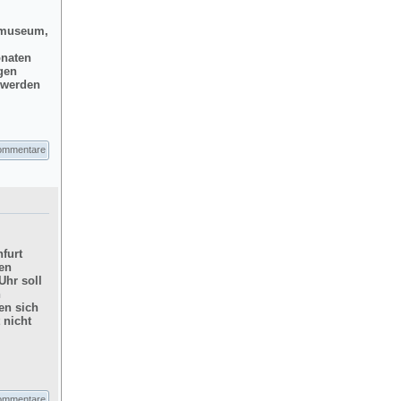
dtmuseum,
onaten
gen
d werden
ommentare
furt
hen
Uhr soll
n
en sich
 nicht
ommentare