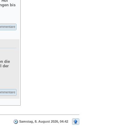
m Hof
ngen bis
ommentare
en die
l der
ommentare
Samstag, 8. August 2026, 04:42