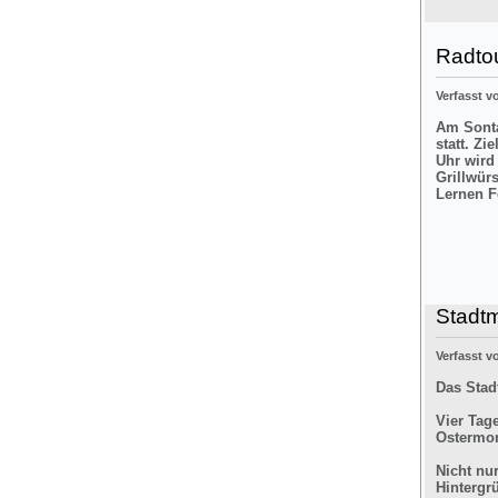
Radtou
Verfasst 
Am Sonta
statt. Zi
Uhr wird
Grillwür
Lernen F
Stadt
Verfasst 
Das Stad
Vier Tag
Ostermon
Nicht nu
Hintergr