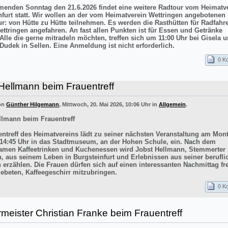
nden Sonntag den 21.6.2026 findet eine weitere Radtour vom Heimatv
nfurt statt. Wir wollen an der vom Heimatverein Wettringen angebotenen
ur: von Hütte zu Hütte teilnehmen. Es werden die Rasthütten für Radfahr
ettringen angefahren. An fast allen Punkten ist für Essen und Getränke
 Alle die gerne mitradeln möchten, treffen sich um 11:00 Uhr bei Gisela 
Dudek in Sellen. Eine Anmeldung ist nicht erforderlich.
0 K
Hellmann beim Frauentreff
von
Günther Hilgemann
, Mittwoch, 20. Mai 2026, 10:06 Uhr in
Allgemein
.
llmann beim Frauentreff
entreff des Heimatvereins lädt zu seiner nächsten Veranstaltung am Mont
14:45 Uhr in das Stadtmuseum, an der Hohen Schule, ein. Nach dem
men Kaffeetrinken und Kuchenessen wird Jobst Hellmann, Stemmerter
n, aus seinem Leben in Burgsteinfurt und Erlebnissen aus seiner berufli
 erzählen. Die Frauen dürfen sich auf einen interessanten Nachmittag f
ebeten, Kaffeegeschirr mitzubringen.
0 K
meister Christian Franke beim Frauentreff