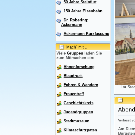
50 Jahre Steinfurt
150 Jahre Eisenbahn
Dr. Robering:
Ackermann
Ackermann Kurzfassung
Mach´ mit ...
Viele
Gruppen
laden Sie
zum Mitmachen ein:
Ahnenforschung
Blaudruck
Fahren & Wandern
Im Sta
Frauentreff
Geschichtskreis
Abendr
Jugendgruppen
Verfasst 
Stadtmuseum
Am Diens
Klimaschutzpaten
Burgstei