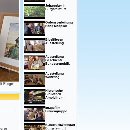
Johanniter in
Burgsteinfurt
Ordensverleihung
Hans Knöpker
Bibelfliesen
Ausstellung
Ausstellung
Geschichte
Bundesrepublik
Ausstellung
Weltkrieg
i Fiege
Historische
Bibliothek
Arnoldinum
Imagefilm
Frauengruppe
Blaudruckwerkstatt
eerer
Burgsteinfurt