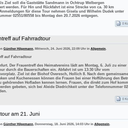
Als Ziel soll die Gaststätte Sandmann in Ochtrup Welbergen
ert werden. Für Hin und Rückfahrt ist eine Strecke von ca. 30 km
 Anmeldungen für diese Tour nehmen Gisela und Wilhelm Dudek unter
ummer 02551/80558 bis Montag den 20.7.2026 entgegen.
0 K
treff auf Fahrradtour
von
Günther Hilgemann
, Mittwoch, 24. Juni 2026, 22:09 Uhr in
Allgemein
.
ff auf Fahrradtour
furt. Der Frauentreff des Heimatvereins lädt am Montag, 6. Juli zu einer
our durch die Bauerschaften ein. Abfahrt ist um 13:30 Uhr vom
vorplatz. Ziel ist der Biohof Overesch, Hollich 8. Nach dem gemeinsam
inken und Kuchenessen können die Frauen bei einer Hofführung den Betr
 gehörenden Hofladen kennen lernen. Frauen, die direkt zum Hof kom
werden gebeten, sich bei Aleide Diedrichkeit unter der Telefonnummer 0
den.
0 K
tour am 21. Juni
von
Günther Hilgemann
, Donnerstag, 18. Juni 2026, 14:03 Uhr in
Allgemein
.