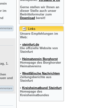
erein
Gerne stellen wir Ihnen an
er im
dieser Stelle auch unser
Beitrittsformular zum
und
Download
bereit!
ommentare
Links
Unsere Empfehlungen im
Web:
•
steinfurt.de
Die offizielle Website von
Steinfurt
•
Heimatverein Borghorst
Homepage des Borghorster
ag, 1.
Heimatvereins
•
Westfälische Nachrichten
chen
Zeitungsberichte aus
reuen und
Steinfurt
•
Kreisheimatbund Steinfurt
ommentare
Homepage des
Kreisheimatbundes