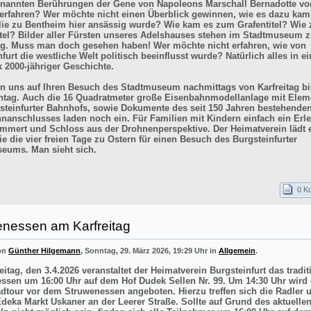
enannten Berührungen der Gene von Napoleons Marschall Bernadotte vo
 erfahren? Wer möchte nicht einen Überblick gewinnen, wie es dazu kam
lie zu Bentheim hier ansässig wurde? Wie kam es zum Grafentitel? Wie
itel? Bilder aller Fürsten unseres Adelshauses stehen im Stadtmuseum z
g. Muss man doch gesehen haben! Wer möchte nicht erfahren, wie von
furt die westliche Welt politisch beeinflusst wurde? Natürlich alles in e
k 2000-jähriger Geschichte.
en uns auf Ihren Besuch des Stadtmuseum nachmittags von Karfreitag bi
tag. Auch die 16 Quadratmeter große Eisenbahnmodellanlage mit Elem
steinfurter Bahnhofs, sowie Dokumente des seit 150 Jahren bestehende
nanschlusses laden noch ein. Für Familien mit Kindern einfach ein Erle
mmert und Schloss aus der Drohnenperspektive. Der Heimatverein lädt e
e die vier freien Tage zu Ostern für einen Besuch des Burgsteinfurter
eums. Man sieht sich.
0 K
enessen am Karfreitag
von
Günther Hilgemann
, Sonntag, 29. März 2026, 19:29 Uhr in
Allgemein
.
itag, den 3.4.2026 veranstaltet der Heimatverein Burgsteinfurt das tradit
ssen um 16:00 Uhr auf dem Hof Dudek Sellen Nr. 99. Um 14:30 Uhr wird 
adtour vor dem Struwenessen angeboten. Hierzu treffen sich die Radler 
deka Markt Uskaner an der Leerer Straße. Sollte auf Grund des aktuellen