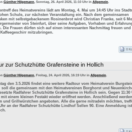
von
Günther Hilgemann
, Sonntag, 26. April 2026, 11:10 Uhr in
Allgemein
.
entreff des Heimatvereins lädt am Montag, 4. Mai um 14:45 Uhr ins Sta
ohen Schule, zur nächsten Veranstaltung ein. Nach dem gemeinsamen
inken mit selbstgebackenem Rosinenbrot wird Christian Franke, seit 6 M
rgermeister von Steinfurt, über seine Aufgaben, Vorhaben und Erfahrun
n. Die Frauen dürfen sich auf einen interessanten Nachmittag freuen un
 Kaffeegeschirr mitzubringen.
0 K
r zur Schutzhütte Grafensteine in Hollich
von
Günther Hilgemann
, Freitag, 24. April 2026, 16:19 Uhr in
Allgemein
.
ag den 3.5.2026 findet eine weitere Radtour vom Heimatverein Burgstein
iel soll die gemeinsam mit den Heimatvereinen Borghorst und Neuenkirc
esetzte Radfahrer Schutzhütte Grafensteine in Hollich sein. Gegen 11:30 
e mit einem kleinen Festakt wieder eröffnet werden. Anschließend werde
n und Grillwürstchen angeboten. Alle die gerne mitradeln möchten, treff
Uhr an der Radfahrer Schutzhütte Lindhof Sellen 90. Eine Anmeldung ist
ich.
0 K