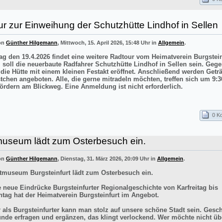
r zur Einweihung der Schutzhütte Lindhof in Sellen
von
Günther Hilgemann
, Mittwoch, 15. April 2026, 15:48 Uhr in
Allgemein
.
g den 19.4.2026 findet eine weitere Radtour vom Heimatverein Burgstei
el soll die neuerbaute Radfahrer Schutzhütte Lindhof in Sellen sein. Gege
 die Hütte mit einem kleinen Festakt eröffnet. Anschließend werden Getr
stchen angeboten. Alle, die gerne mitradeln möchten, treffen sich um 9:3
ördern am Blickweg. Eine Anmeldung ist nicht erforderlich.
0 K
museum lädt zum Osterbesuch ein.
von
Günther Hilgemann
, Dienstag, 31. März 2026, 20:09 Uhr in
Allgemein
.
tmuseum Burgsteinfurt lädt zum Osterbesuch ein.
e neue Eindrücke Burgsteinfurter Regionalgeschichte von Karfreitag bis
tag hat der Heimatverein Burgsteinfurt im Angebot.
r als Burgsteinfurter kann man stolz auf unsere schöne Stadt sein. Gesch
ünde erfragen und ergänzen, das klingt verlockend. Wer möchte nicht üb