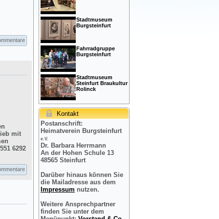
Stadtmuseum
Burgsteinfurt
ommentare
Fahrradgruppe
Burgsteinfurt
Stadtmuseum
Steinfurt Braukultur
Rolinck
Kontakt
Postanschrift:
en
Heimatverein Burgsteinfurt
ieb mit
e.V.
men
Dr. Barbara Herrmann
2551 6292
An der Hohen Schule 13
48565 Steinfurt
ommentare
Darüber hinaus können Sie
die Mailadresse aus dem
Impressum
nutzen.
Weitere Ansprechpartner
finden Sie unter dem
Menüpunkt:
Vorstand & Co