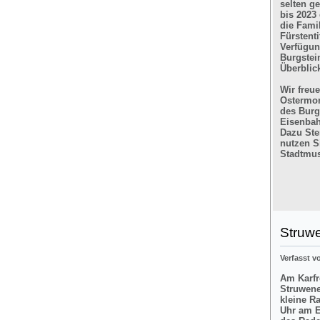
selten g
bis 2023
die Fami
Fürstent
Verfügun
Burgstein
Überblic
Wir freu
Ostermon
des Burg
Eisenbah
Dazu Ste
nutzen Si
Stadtmus
Struw
Verfasst 
Am Karfre
Struwene
kleine R
Uhr am E