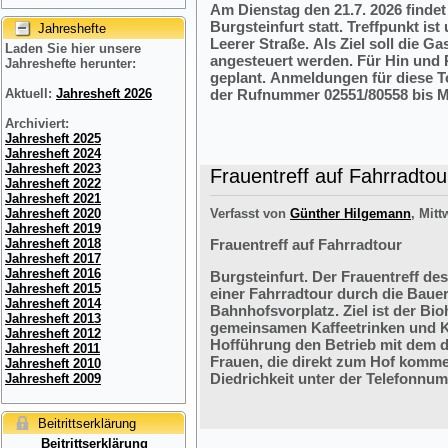
Am Dienstag den 21.7. 2026 finde
Burgsteinfurt statt. Treffpunkt i
Jahreshefte
Leerer Straße. Als Ziel soll die 
Laden Sie hier unsere
angesteuert werden. Für Hin und R
Jahreshefte herunter:
geplant. Anmeldungen für diese 
der Rufnummer 02551/80558 bis M
Aktuell:
Jahresheft 2026
Archiviert:
Jahresheft 2025
Jahresheft 2024
Jahresheft 2023
Frauentreff auf Fahrradtou
Jahresheft 2022
Jahresheft 2021
Verfasst von
Günther Hilgemann
, Mitt
Jahresheft 2020
Jahresheft 2019
Frauentreff auf Fahrradtour
Jahresheft 2018
Jahresheft 2017
Jahresheft 2016
Burgsteinfurt. Der Frauentreff des
Jahresheft 2015
einer Fahrradtour durch die Bauer
Jahresheft 2014
Bahnhofsvorplatz. Ziel ist der Bi
Jahresheft 2013
gemeinsamen Kaffeetrinken und K
Jahresheft 2012
Hofführung den Betrieb mit dem 
Jahresheft 2011
Frauen, die direkt zum Hof komme
Jahresheft 2010
Diedrichkeit unter der Telefonnu
Jahresheft 2009
Beitrittserklärung
Beitrittserklärung