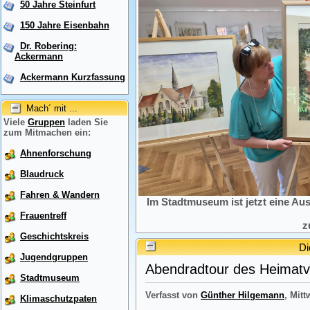
50 Jahre Steinfurt
150 Jahre Eisenbahn
Dr. Robering:
Ackermann
Ackermann Kurzfassung
Mach´ mit ...
Viele
Gruppen
laden Sie
zum Mitmachen ein:
Ahnenforschung
Blaudruck
Fahren & Wandern
Im Stadtmuseum ist jetzt eine Au
Frauentreff
z
Geschichtskreis
Di
Jugendgruppen
Abendradtour des Heimatve
Stadtmuseum
Verfasst von
Günther Hilgemann
, Mitt
Klimaschutzpaten