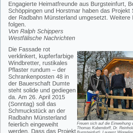
Engagierte Heimatfreunde aus Burgsteinfurt, B
Schöppingen und Horstmar haben das Projekt 
der Radbahn Münsterland umgesetzt. Weitere 
folgen.
Von Ralph Schippers
Westfälische Nachrichten
Die Fassade rot
verklinkert, kupferfarbige
Windbretter, rustikales
Pflaster rundum – der
Schrankenposten 48 in
der Bauerschaft Dumte
steht solide und gediegen
da. Am 26. April 2015
(Sonntag) soll das
Schmuckstück an der
Radbahn Münsterland
feierlich eingeweiht
Freuen sich auf die Einweihung 
Thomas Kubendorff, Dr. Reinhol
werden. Dass das Projekt
Burgsteinfurt), Laurenz Wiggeli