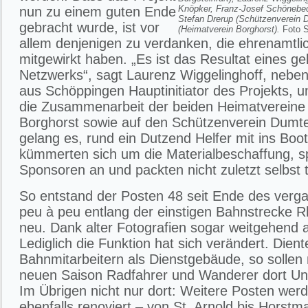
Knöpker, Franz-Josef Schönebec
nun zu einem guten Ende
Stefan Drerup (Schützenverein 
gebracht wurde, ist vor
(Heimatverein Borghorst).
Foto S
allem denjenigen zu verdanken, die ehrenamtli
mitgewirkt haben. „Es ist das Resultat eines g
Netzwerks“, sagt Laurenz Wiggelinghoff, nebe
aus Schöppingen Hauptinitiator des Projekts, u
die Zusammenarbeit der beiden Heimatvereine 
Borghorst sowie auf den Schützenverein Dumt
gelang es, rund ein Dutzend Helfer mit ins Boot
kümmerten sich um die Materialbeschaffung, 
Sponsoren an und packten nicht zuletzt selbst t
So entstand der Posten 48 seit Ende des verg
peu à peu entlang der einstigen Bahnstrecke R
neu. Dank alter Fotografien sogar weitgehend a
Lediglich die Funktion hat sich verändert. Dient
Bahnmitarbeitern als Dienstgebäude, so sollen 
neuen Saison Radfahrer und Wanderer dort Unt
Im Übrigen nicht nur dort: Weitere Posten werd
ebenfalls renoviert – von St. Arnold bis Horstm