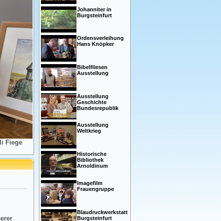
Johanniter in
Burgsteinfurt
Ordensverleihung
Hans Knöpker
Bibelfliesen
Ausstellung
Ausstellung
Geschichte
Bundesrepublik
Ausstellung
Weltkrieg
i Fiege
Historische
Bibliothek
Arnoldinum
Imagefilm
Frauengruppe
Blaudruckwerkstatt
eerer
Burgsteinfurt