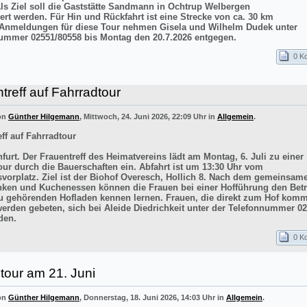
Als Ziel soll die Gaststätte Sandmann in Ochtrup Welbergen
ert werden. Für Hin und Rückfahrt ist eine Strecke von ca. 30 km
 Anmeldungen für diese Tour nehmen Gisela und Wilhelm Dudek unter
ummer 02551/80558 bis Montag den 20.7.2026 entgegen.
0 K
treff auf Fahrradtour
von
Günther Hilgemann
, Mittwoch, 24. Juni 2026, 22:09 Uhr in
Allgemein
.
ff auf Fahrradtour
furt. Der Frauentreff des Heimatvereins lädt am Montag, 6. Juli zu einer
our durch die Bauerschaften ein. Abfahrt ist um 13:30 Uhr vom
vorplatz. Ziel ist der Biohof Overesch, Hollich 8. Nach dem gemeinsam
inken und Kuchenessen können die Frauen bei einer Hofführung den Betr
 gehörenden Hofladen kennen lernen. Frauen, die direkt zum Hof kom
werden gebeten, sich bei Aleide Diedrichkeit unter der Telefonnummer 0
den.
0 K
tour am 21. Juni
von
Günther Hilgemann
, Donnerstag, 18. Juni 2026, 14:03 Uhr in
Allgemein
.