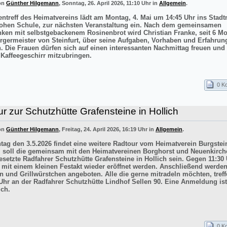
von
Günther Hilgemann
, Sonntag, 26. April 2026, 11:10 Uhr in
Allgemein
.
entreff des Heimatvereins lädt am Montag, 4. Mai um 14:45 Uhr ins Sta
ohen Schule, zur nächsten Veranstaltung ein. Nach dem gemeinsamen
inken mit selbstgebackenem Rosinenbrot wird Christian Franke, seit 6 M
rgermeister von Steinfurt, über seine Aufgaben, Vorhaben und Erfahrun
n. Die Frauen dürfen sich auf einen interessanten Nachmittag freuen un
 Kaffeegeschirr mitzubringen.
0 K
r zur Schutzhütte Grafensteine in Hollich
von
Günther Hilgemann
, Freitag, 24. April 2026, 16:19 Uhr in
Allgemein
.
ag den 3.5.2026 findet eine weitere Radtour vom Heimatverein Burgstein
iel soll die gemeinsam mit den Heimatvereinen Borghorst und Neuenkirc
esetzte Radfahrer Schutzhütte Grafensteine in Hollich sein. Gegen 11:30 
e mit einem kleinen Festakt wieder eröffnet werden. Anschließend werde
n und Grillwürstchen angeboten. Alle die gerne mitradeln möchten, treff
Uhr an der Radfahrer Schutzhütte Lindhof Sellen 90. Eine Anmeldung ist
ich.
0 K