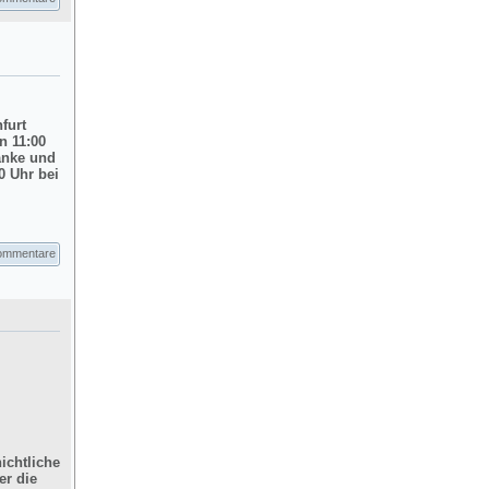
nfurt
n 11:00
änke und
0 Uhr bei
ommentare
ichtliche
er die