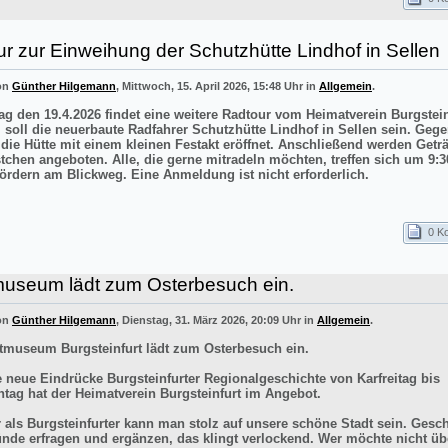
r zur Einweihung der Schutzhütte Lindhof in Sellen
von
Günther Hilgemann
, Mittwoch, 15. April 2026, 15:48 Uhr in
Allgemein
.
g den 19.4.2026 findet eine weitere Radtour vom Heimatverein Burgstei
el soll die neuerbaute Radfahrer Schutzhütte Lindhof in Sellen sein. Gege
 die Hütte mit einem kleinen Festakt eröffnet. Anschließend werden Getr
stchen angeboten. Alle, die gerne mitradeln möchten, treffen sich um 9:3
ördern am Blickweg. Eine Anmeldung ist nicht erforderlich.
0 K
museum lädt zum Osterbesuch ein.
von
Günther Hilgemann
, Dienstag, 31. März 2026, 20:09 Uhr in
Allgemein
.
tmuseum Burgsteinfurt lädt zum Osterbesuch ein.
e neue Eindrücke Burgsteinfurter Regionalgeschichte von Karfreitag bis
tag hat der Heimatverein Burgsteinfurt im Angebot.
r als Burgsteinfurter kann man stolz auf unsere schöne Stadt sein. Gesch
ünde erfragen und ergänzen, das klingt verlockend. Wer möchte nicht üb