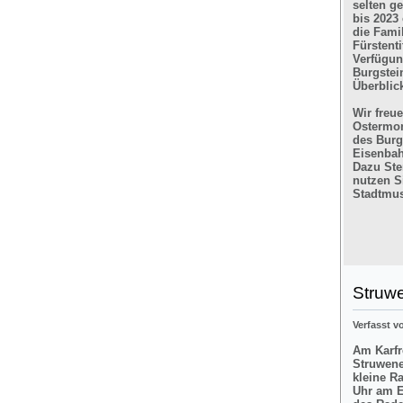
selten g
bis 2023
die Fami
Fürstent
Verfügun
Burgstein
Überblic
Wir freu
Ostermon
des Burg
Eisenbah
Dazu Ste
nutzen Si
Stadtmus
Struw
Verfasst 
Am Karfre
Struwene
kleine R
Uhr am E