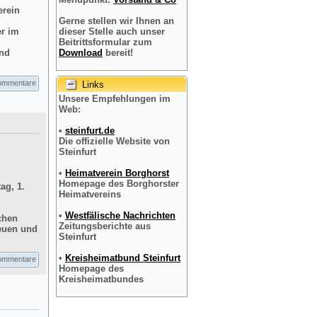
erein
Gerne stellen wir Ihnen an
er im
dieser Stelle auch unser
Beitrittsformular zum
und
Download
bereit!
ommentare
Links
Unsere Empfehlungen im
Web:
•
steinfurt.de
Die offizielle Website von
Steinfurt
•
Heimatverein Borghorst
Homepage des Borghorster
ag, 1.
Heimatvereins
•
Westfälische Nachrichten
chen
Zeitungsberichte aus
reuen und
Steinfurt
•
Kreisheimatbund Steinfurt
ommentare
Homepage des
Kreisheimatbundes