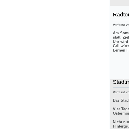
Radtou
Verfasst 
Am Sonta
statt. Zi
Uhr wird
Grillwür
Lernen F
Stadt
Verfasst 
Das Stad
Vier Tag
Ostermon
Nicht nu
Hintergr