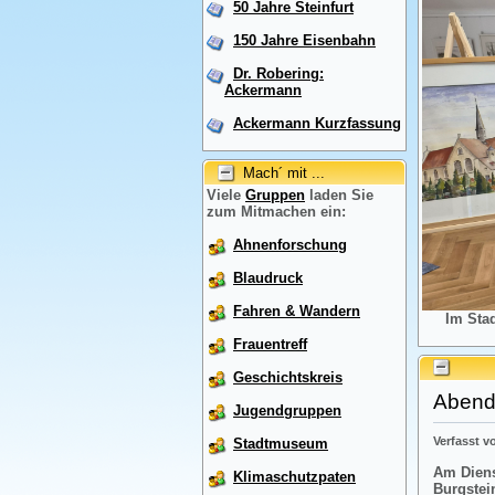
50 Jahre Steinfurt
150 Jahre Eisenbahn
Dr. Robering:
Ackermann
Ackermann Kurzfassung
Mach´ mit ...
Viele
Gruppen
laden Sie
zum Mitmachen ein:
Ahnenforschung
Blaudruck
Fahren & Wandern
Im Sta
Frauentreff
Geschichtskreis
Abendr
Jugendgruppen
Verfasst 
Stadtmuseum
Am Diens
Klimaschutzpaten
Burgstei