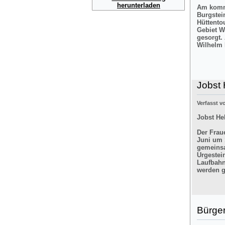
herunterladen
Am komme
Burgstei
Hüttento
Gebiet W
gesorgt.
Wilhelm 
Jobst 
Verfasst 
Jobst He
Der Frau
Juni um 
gemeinsa
Urgestei
Laufbahn
werden g
Bürger