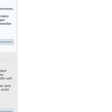
dtmuseum,
onaten
gen
d werden
ommentare
furt
hen
Uhr soll
n
en sich
 nicht
ommentare