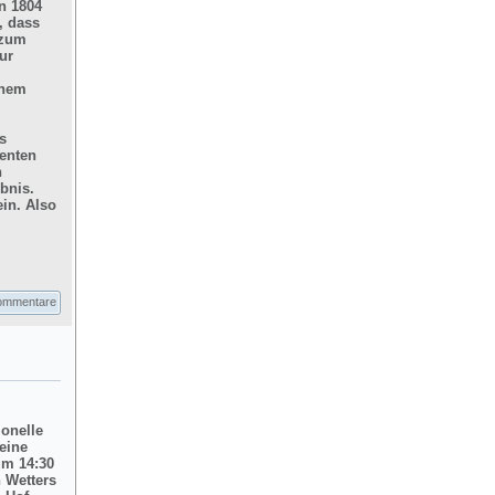
n 1804
, dass
 zum
ur
inem
s
enten
n
bnis.
in. Also
ommentare
ionelle
eine
um 14:30
 Wetters