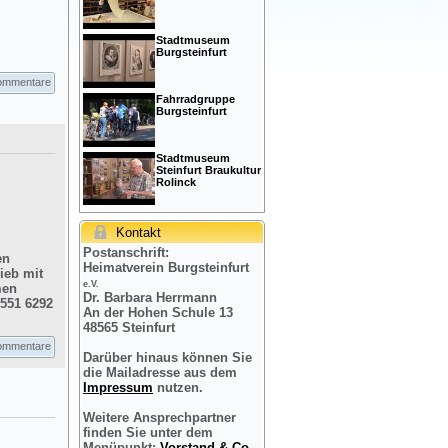
Stadtmuseum
Burgsteinfurt
ommentare
Fahrradgruppe
Burgsteinfurt
Stadtmuseum
Steinfurt Braukultur
Rolinck
Kontakt
Postanschrift:
en
Heimatverein Burgsteinfurt
ieb mit
e.V.
men
Dr. Barbara Herrmann
2551 6292
An der Hohen Schule 13
48565 Steinfurt
ommentare
Darüber hinaus können Sie
die Mailadresse aus dem
Impressum
nutzen.
Weitere Ansprechpartner
finden Sie unter dem
Menüpunkt:
Vorstand & Co