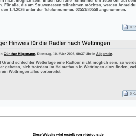
ln nicht möglich sein, finden sich alle Teilnehmer um 16:00 Uhr auf de
n. Für alle, die am Struwenessen teilnehmen möchten, werden Anmeldu
 den 1.4.2026 unter der Telefonnummer. 02551/80558 angenommen.
0 K
ger Hinweis für die Radler nach Wettringen
von
Günther Hilgemann
, Dienstag, 10. März 2026, 09:37 Uhr in
Allgemein
.
uf Grund schlechter Wetterlage eine Radtour nicht möglich sein, so werd
er gebeten, sich trotzdem im Heimathaus in Wettringen einzufinden, wei
ein Wettringen alles vorbereitet.
0 K
Diese Website wird erstellt von
virtutours.de