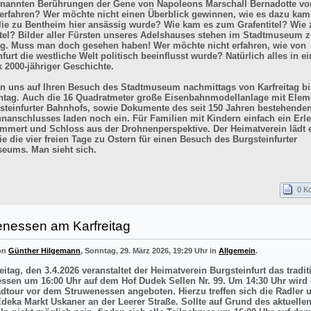
enannten Berührungen der Gene von Napoleons Marschall Bernadotte vo
 erfahren? Wer möchte nicht einen Überblick gewinnen, wie es dazu kam
lie zu Bentheim hier ansässig wurde? Wie kam es zum Grafentitel? Wie
itel? Bilder aller Fürsten unseres Adelshauses stehen im Stadtmuseum z
g. Muss man doch gesehen haben! Wer möchte nicht erfahren, wie von
furt die westliche Welt politisch beeinflusst wurde? Natürlich alles in e
k 2000-jähriger Geschichte.
en uns auf Ihren Besuch des Stadtmuseum nachmittags von Karfreitag bi
tag. Auch die 16 Quadratmeter große Eisenbahnmodellanlage mit Elem
steinfurter Bahnhofs, sowie Dokumente des seit 150 Jahren bestehende
nanschlusses laden noch ein. Für Familien mit Kindern einfach ein Erle
mmert und Schloss aus der Drohnenperspektive. Der Heimatverein lädt e
e die vier freien Tage zu Ostern für einen Besuch des Burgsteinfurter
eums. Man sieht sich.
0 K
enessen am Karfreitag
von
Günther Hilgemann
, Sonntag, 29. März 2026, 19:29 Uhr in
Allgemein
.
itag, den 3.4.2026 veranstaltet der Heimatverein Burgsteinfurt das tradit
ssen um 16:00 Uhr auf dem Hof Dudek Sellen Nr. 99. Um 14:30 Uhr wird 
adtour vor dem Struwenessen angeboten. Hierzu treffen sich die Radler 
deka Markt Uskaner an der Leerer Straße. Sollte auf Grund des aktuellen