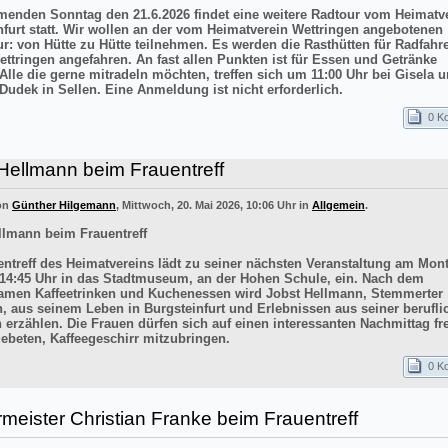
nden Sonntag den 21.6.2026 findet eine weitere Radtour vom Heimatv
nfurt statt. Wir wollen an der vom Heimatverein Wettringen angebotenen
ur: von Hütte zu Hütte teilnehmen. Es werden die Rasthütten für Radfahr
ettringen angefahren. An fast allen Punkten ist für Essen und Getränke
 Alle die gerne mitradeln möchten, treffen sich um 11:00 Uhr bei Gisela 
Dudek in Sellen. Eine Anmeldung ist nicht erforderlich.
0 K
Hellmann beim Frauentreff
von
Günther Hilgemann
, Mittwoch, 20. Mai 2026, 10:06 Uhr in
Allgemein
.
llmann beim Frauentreff
entreff des Heimatvereins lädt zu seiner nächsten Veranstaltung am Mont
14:45 Uhr in das Stadtmuseum, an der Hohen Schule, ein. Nach dem
men Kaffeetrinken und Kuchenessen wird Jobst Hellmann, Stemmerter
n, aus seinem Leben in Burgsteinfurt und Erlebnissen aus seiner berufli
 erzählen. Die Frauen dürfen sich auf einen interessanten Nachmittag f
ebeten, Kaffeegeschirr mitzubringen.
0 K
meister Christian Franke beim Frauentreff