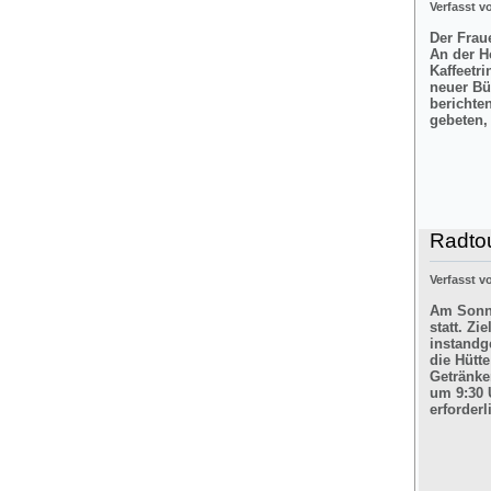
Verfasst 
Der Frau
An der H
Kaffeetr
neuer Bü
berichte
gebeten,
Radtou
Verfasst 
Am Sonnt
statt. Z
instandg
die Hütt
Getränke
um 9:30 
erforderl