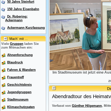
50 Jahre Steinfurt
150 Jahre Eisenbahn
Dr. Robering:
Ackermann
Ackermann Kurzfassung
Mach´ mit ...
Viele
Gruppen
laden Sie
zum Mitmachen ein:
Ahnenforschung
Blaudruck
Fahren & Wandern
Im Stadtmuseum ist jetzt eine Au
Frauentreff
z
Geschichtskreis
Di
Jugendgruppen
Abendradtour des Heimatve
Stadtmuseum
Verfasst von
Günther Hilgemann
, Mitt
Klimaschutzpaten