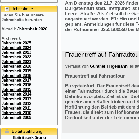
Am Dienstag den 21.7. 2026 finde
Burgsteinfurt statt. Treffpunkt i
Jahreshefte
Leerer Straße. Als Ziel soll die 
Laden Sie hier unsere
angesteuert werden. Für Hin und R
Jahreshefte herunter:
geplant. Anmeldungen für diese 
der Rufnummer 02551/80558 bis M
Aktuell:
Jahresheft 2026
Archiviert:
Jahresheft 2025
Jahresheft 2024
Jahresheft 2023
Frauentreff auf Fahrradtou
Jahresheft 2022
Jahresheft 2021
Verfasst von
Günther Hilgemann
, Mitt
Jahresheft 2020
Jahresheft 2019
Frauentreff auf Fahrradtour
Jahresheft 2018
Jahresheft 2017
Jahresheft 2016
Burgsteinfurt. Der Frauentreff des
Jahresheft 2015
einer Fahrradtour durch die Bauer
Jahresheft 2014
Bahnhofsvorplatz. Ziel ist der Bi
Jahresheft 2013
gemeinsamen Kaffeetrinken und K
Jahresheft 2012
Hofführung den Betrieb mit dem 
Jahresheft 2011
Frauen, die direkt zum Hof komme
Jahresheft 2010
Diedrichkeit unter der Telefonnu
Jahresheft 2009
Beitrittserklärung
Beitrittserklärung