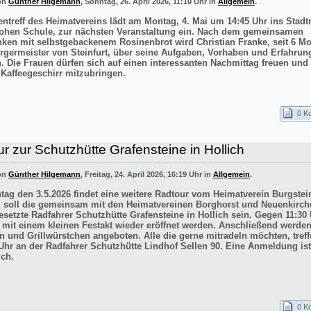
von
Günther Hilgemann
, Sonntag, 26. April 2026, 11:10 Uhr in
Allgemein
.
entreff des Heimatvereins lädt am Montag, 4. Mai um 14:45 Uhr ins Sta
ohen Schule, zur nächsten Veranstaltung ein. Nach dem gemeinsamen
inken mit selbstgebackenem Rosinenbrot wird Christian Franke, seit 6 M
rgermeister von Steinfurt, über seine Aufgaben, Vorhaben und Erfahrun
n. Die Frauen dürfen sich auf einen interessanten Nachmittag freuen un
 Kaffeegeschirr mitzubringen.
0 K
r zur Schutzhütte Grafensteine in Hollich
von
Günther Hilgemann
, Freitag, 24. April 2026, 16:19 Uhr in
Allgemein
.
ag den 3.5.2026 findet eine weitere Radtour vom Heimatverein Burgstein
iel soll die gemeinsam mit den Heimatvereinen Borghorst und Neuenkirc
esetzte Radfahrer Schutzhütte Grafensteine in Hollich sein. Gegen 11:30 
e mit einem kleinen Festakt wieder eröffnet werden. Anschließend werde
n und Grillwürstchen angeboten. Alle die gerne mitradeln möchten, treff
Uhr an der Radfahrer Schutzhütte Lindhof Sellen 90. Eine Anmeldung ist
ich.
0 K