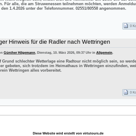
n. Für alle, die am Struwenessen teilnehmen möchten, werden Anmeldu
 den 1.4.2026 unter der Telefonnummer. 02551/80558 angenommen.
0 K
ger Hinweis für die Radler nach Wettringen
von
Günther Hilgemann
, Dienstag, 10. März 2026, 09:37 Uhr in
Allgemein
.
uf Grund schlechter Wetterlage eine Radtour nicht möglich sein, so werd
er gebeten, sich trotzdem im Heimathaus in Wettringen einzufinden, wei
ein Wettringen alles vorbereitet.
0 K
Diese Website wird erstellt von
virtutours.de