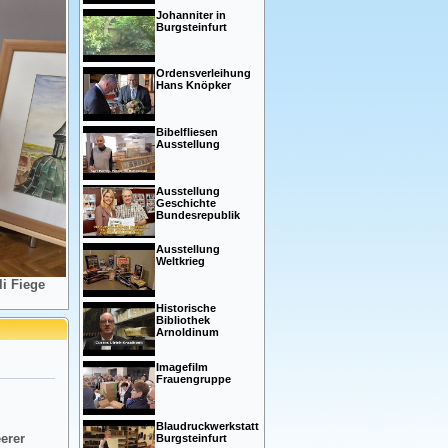
Johanniter in
Burgsteinfurt
Ordensverleihung
Hans Knöpker
Bibelfliesen
Ausstellung
Ausstellung
Geschichte
Bundesrepublik
Ausstellung
Weltkrieg
i Fiege
Historische
Bibliothek
Arnoldinum
Imagefilm
Frauengruppe
Blaudruckwerkstatt
eerer
Burgsteinfurt