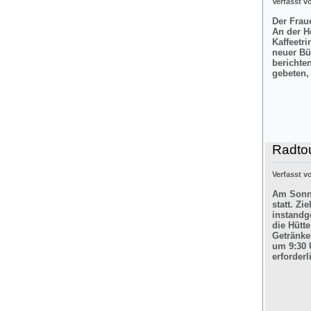
Verfasst 
Der Frau
An der H
Kaffeetr
neuer Bü
berichte
gebeten,
Radtou
Verfasst 
Am Sonnt
statt. Z
instandg
die Hütt
Getränke
um 9:30 
erforderl