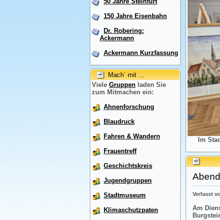
50 Jahre Steinfurt
150 Jahre Eisenbahn
Dr. Robering:
Ackermann
Ackermann Kurzfassung
Mach´ mit ...
Viele
Gruppen
laden Sie
zum Mitmachen ein:
Ahnenforschung
Blaudruck
Fahren & Wandern
Im Sta
Frauentreff
Geschichtskreis
Abendr
Jugendgruppen
Verfasst 
Stadtmuseum
Am Diens
Klimaschutzpaten
Burgstei