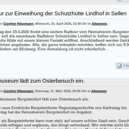
r zur Einweihung der Schutzhütte Lindhof in Sellen
von
Günther Hilgemann
, Mittwoch, 15. April 2026, 15:48 Uhr in
Allgemein
.
g den 19.4.2026 findet eine weitere Radtour vom Heimatverein Burgstei
el soll die neuerbaute Radfahrer Schutzhütte Lindhof in Sellen sein. Gege
 die Hütte mit einem kleinen Festakt eröffnet. Anschließend werden Getr
stchen angeboten. Alle, die gerne mitradeln möchten, treffen sich um 9:3
ördern am Blickweg. Eine Anmeldung ist nicht erforderlich.
0 K
museum lädt zum Osterbesuch ein.
von
Günther Hilgemann
, Dienstag, 31. März 2026, 20:09 Uhr in
Allgemein
.
tmuseum Burgsteinfurt lädt zum Osterbesuch ein.
e neue Eindrücke Burgsteinfurter Regionalgeschichte von Karfreitag bis
tag hat der Heimatverein Burgsteinfurt im Angebot.
r als Burgsteinfurter kann man stolz auf unsere schöne Stadt sein. Gesch
ünde erfragen und ergänzen, das klingt verlockend. Wer möchte nicht üb