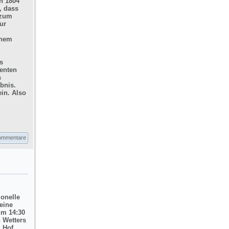
n 1804
, dass
 zum
ur
inem
s
enten
n
bnis.
in. Also
ommentare
ionelle
eine
um 14:30
 Wetters
m Hof