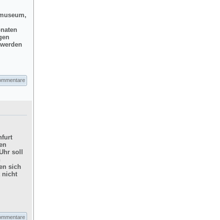
dtmuseum,
onaten
gen
d werden
ommentare
furt
hen
Uhr soll
n
en sich
 nicht
ommentare