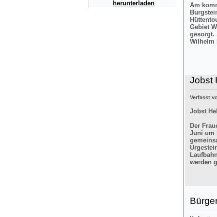
herunterladen
Am komme
Burgstei
Hüttento
Gebiet W
gesorgt.
Wilhelm 
Jobst 
Verfasst 
Jobst He
Der Frau
Juni um 
gemeinsa
Urgestei
Laufbahn
werden g
Bürger