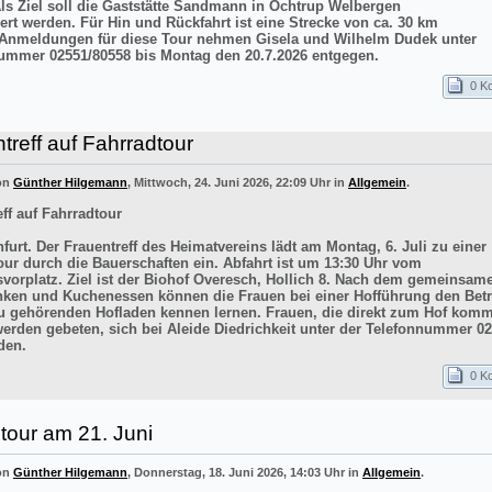
Als Ziel soll die Gaststätte Sandmann in Ochtrup Welbergen
ert werden. Für Hin und Rückfahrt ist eine Strecke von ca. 30 km
 Anmeldungen für diese Tour nehmen Gisela und Wilhelm Dudek unter
ummer 02551/80558 bis Montag den 20.7.2026 entgegen.
0 K
treff auf Fahrradtour
von
Günther Hilgemann
, Mittwoch, 24. Juni 2026, 22:09 Uhr in
Allgemein
.
ff auf Fahrradtour
furt. Der Frauentreff des Heimatvereins lädt am Montag, 6. Juli zu einer
our durch die Bauerschaften ein. Abfahrt ist um 13:30 Uhr vom
vorplatz. Ziel ist der Biohof Overesch, Hollich 8. Nach dem gemeinsam
inken und Kuchenessen können die Frauen bei einer Hofführung den Betr
 gehörenden Hofladen kennen lernen. Frauen, die direkt zum Hof kom
werden gebeten, sich bei Aleide Diedrichkeit unter der Telefonnummer 0
den.
0 K
tour am 21. Juni
von
Günther Hilgemann
, Donnerstag, 18. Juni 2026, 14:03 Uhr in
Allgemein
.