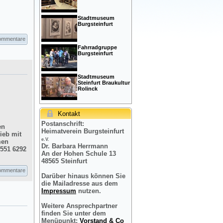
Stadtmuseum
Burgsteinfurt
ommentare
Fahrradgruppe
Burgsteinfurt
Stadtmuseum
Steinfurt Braukultur
Rolinck
Kontakt
Postanschrift:
en
Heimatverein Burgsteinfurt
ieb mit
e.V.
men
Dr. Barbara Herrmann
2551 6292
An der Hohen Schule 13
48565 Steinfurt
ommentare
Darüber hinaus können Sie
die Mailadresse aus dem
Impressum
nutzen.
Weitere Ansprechpartner
finden Sie unter dem
Menüpunkt:
Vorstand & Co