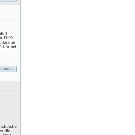
nfurt
n 11:00
änke und
0 Uhr bei
ommentare
ichtliche
er die