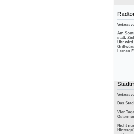
Radtou
Verfasst 
Am Sonta
statt. Zi
Uhr wird
Grillwür
Lernen F
Stadt
Verfasst 
Das Stad
Vier Tag
Ostermon
Nicht nu
Hintergr