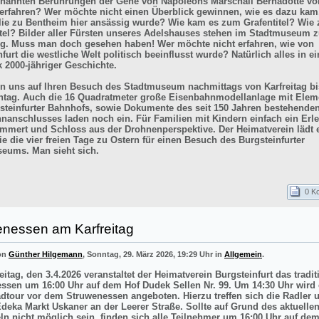
enannten Berührungen der Gene von Napoleons Marschall Bernadotte vo
 erfahren? Wer möchte nicht einen Überblick gewinnen, wie es dazu kam
lie zu Bentheim hier ansässig wurde? Wie kam es zum Grafentitel? Wie
itel? Bilder aller Fürsten unseres Adelshauses stehen im Stadtmuseum z
g. Muss man doch gesehen haben! Wer möchte nicht erfahren, wie von
furt die westliche Welt politisch beeinflusst wurde? Natürlich alles in e
k 2000-jähriger Geschichte.
en uns auf Ihren Besuch des Stadtmuseum nachmittags von Karfreitag bi
tag. Auch die 16 Quadratmeter große Eisenbahnmodellanlage mit Elem
steinfurter Bahnhofs, sowie Dokumente des seit 150 Jahren bestehende
nanschlusses laden noch ein. Für Familien mit Kindern einfach ein Erle
mmert und Schloss aus der Drohnenperspektive. Der Heimatverein lädt e
e die vier freien Tage zu Ostern für einen Besuch des Burgsteinfurter
eums. Man sieht sich.
0 K
enessen am Karfreitag
von
Günther Hilgemann
, Sonntag, 29. März 2026, 19:29 Uhr in
Allgemein
.
itag, den 3.4.2026 veranstaltet der Heimatverein Burgsteinfurt das tradit
ssen um 16:00 Uhr auf dem Hof Dudek Sellen Nr. 99. Um 14:30 Uhr wird 
adtour vor dem Struwenessen angeboten. Hierzu treffen sich die Radler 
deka Markt Uskaner an der Leerer Straße. Sollte auf Grund des aktuellen
ln nicht möglich sein, finden sich alle Teilnehmer um 16:00 Uhr auf de