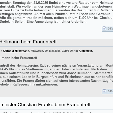
nden Sonntag den 21.6.2026 findet eine weitere Radtour vom Heimatv
nfurt statt. Wir wollen an der vom Heimatverein Wettringen angebotenen
ur: von Hütte zu Hütte teilnehmen. Es werden die Rasthütten für Radfahr
ettringen angefahren. An fast allen Punkten ist für Essen und Getränke
 Alle die gerne mitradeln möchten, treffen sich um 11:00 Uhr bei Gisela 
Dudek in Sellen. Eine Anmeldung ist nicht erforderlich.
0 K
Hellmann beim Frauentreff
von
Günther Hilgemann
, Mittwoch, 20. Mai 2026, 10:06 Uhr in
Allgemein
.
llmann beim Frauentreff
entreff des Heimatvereins lädt zu seiner nächsten Veranstaltung am Mont
14:45 Uhr in das Stadtmuseum, an der Hohen Schule, ein. Nach dem
men Kaffeetrinken und Kuchenessen wird Jobst Hellmann, Stemmerter
n, aus seinem Leben in Burgsteinfurt und Erlebnissen aus seiner berufli
 erzählen. Die Frauen dürfen sich auf einen interessanten Nachmittag f
ebeten, Kaffeegeschirr mitzubringen.
0 K
meister Christian Franke beim Frauentreff