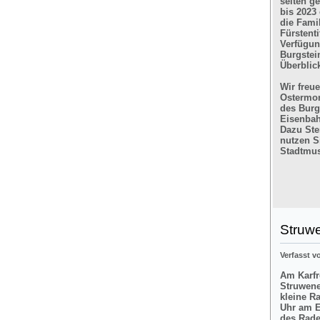
selten g
bis 2023
die Fami
Fürstent
Verfügun
Burgstein
Überblic
Wir freu
Ostermon
des Burg
Eisenbah
Dazu Ste
nutzen Si
Stadtmus
Struw
Verfasst 
Am Karfre
Struwene
kleine R
Uhr am E
des Rade