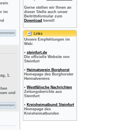
erein
Gerne stellen wir Ihnen an
er im
dieser Stelle auch unser
Beitrittsformular zum
und
Download
bereit!
ommentare
Links
Unsere Empfehlungen im
Web:
•
steinfurt.de
Die offizielle Website von
Steinfurt
•
Heimatverein Borghorst
Homepage des Borghorster
ag, 1.
Heimatvereins
•
Westfälische Nachrichten
chen
Zeitungsberichte aus
reuen und
Steinfurt
•
Kreisheimatbund Steinfurt
ommentare
Homepage des
Kreisheimatbundes