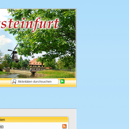
ien
in