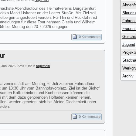
Ahnenf
 nächste Abendradtour des Heimatvereins Burgsteinfurt
Edeka Markt Uskaner an der Leerer Straße. Als Ziel soll
Blaudr
lbergen angesteuert werden. Für Hin und Rückfahrt ist
Fahren
Anmeldungen für diese Tour nehmen Gisela und Wilhelm
58 bis Montag den 20.7.2026 entgegen.
Frauent
Geschic
0 Kommentare
Jugend
Projekt
ur
Stadtm
. Juni 2026, 22:09 Uhr in
Allgemein
.
Werkgr
Archiv
atvereins lädt am Montag, 6. Juli zu einer Fahrradtour
st um 13:30 Uhr vom Bahnhofsvorplatz. Ziel ist der Biohof
nsamen Kaffeetrinken und Kuchenessen können die
eb mit dem dazu gehörenden Hofladen kennen lernen.
en, werden gebeten, sich bei Aleide Diedrichkeit unter
elden.
0 Kommentare