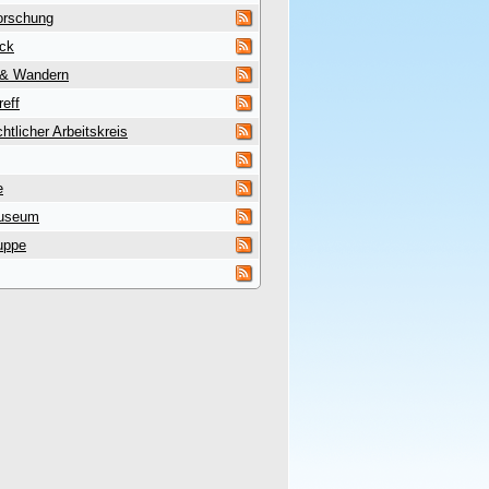
orschung
uck
 & Wandern
reff
htlicher Arbeitskreis
e
useum
uppe