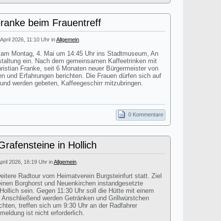
Franke beim Frauentreff
 April 2026, 11:10 Uhr in
Allgemein
.
dt am Montag, 4. Mai um 14:45 Uhr ins Stadtmuseum, An
staltung ein. Nach dem gemeinsamen Kaffeetrinken mit
istian Franke, seit 6 Monaten neuer Bürgermeister von
en und Erfahrungen berichten. Die Frauen dürfen sich auf
 und werden gebeten, Kaffeegeschirr mitzubringen.
0 Kommentare
rafensteine in Hollich
April 2026, 16:19 Uhr in
Allgemein
.
itere Radtour vom Heimatverein Burgsteinfurt statt. Ziel
einen Borghorst und Neuenkirchen instandgesetzte
Hollich sein. Gegen 11:30 Uhr soll die Hütte mit einem
n. Anschließend werden Getränken und Grillwürstchen
chten, treffen sich um 9:30 Uhr an der Radfahrer
eldung ist nicht erforderlich.