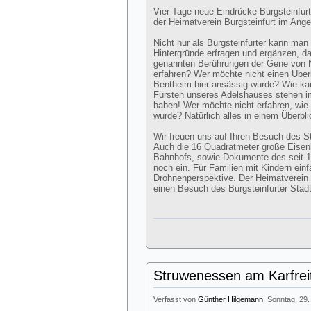
Vier Tage neue Eindrücke Burgsteinfur
der Heimatverein Burgsteinfurt im Ange
Nicht nur als Burgsteinfurter kann man
Hintergründe erfragen und ergänzen, da
genannten Berührungen der Gene von N
erfahren? Wer möchte nicht einen Über
Bentheim hier ansässig wurde? Wie kam
Fürsten unseres Adelshauses stehen 
haben! Wer möchte nicht erfahren, wie v
wurde? Natürlich alles in einem Überbl
Wir freuen uns auf Ihren Besuch des 
Auch die 16 Quadratmeter große Eisen
Bahnhofs, sowie Dokumente des seit 
noch ein. Für Familien mit Kindern ei
Drohnenperspektive. Der Heimatverein lä
einen Besuch des Burgsteinfurter Sta
Struwenessen am Karfrei
Verfasst von
Günther Hilgemann
, Sonntag, 29