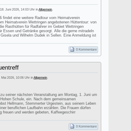
18. Juni 2026, 14:03 Uhr in
Allgemein
.
findet eine weitere Radtour vom Heimatverein
 vom Heimatverein Wettringen angebotenen Hüttentour: von
ie Rasthütten für Radfahrer im Gebiet Wettringen
für Essen und Getränke gesorgt. Alle die gerne mitradeln
i Gisela und Wilhelm Dudek in Sellen. Eine Anmeldung ist
0 Kommentare
entreff
. Mai 2026, 10:06 Uhr in
Allgemein
.
t zu seiner nächsten Veranstaltung am Montag, 1. Juni um
r Hohen Schule, ein. Nach dem gemeinsamen
obst Hellmann, Stemmerter Urgestein, aus seinem Leben
einer beruflichen Laufbahn erzählen. Die Frauen dürfen
ag freuen und werden gebeten, Kaffeegeschirr
0 Kommentare