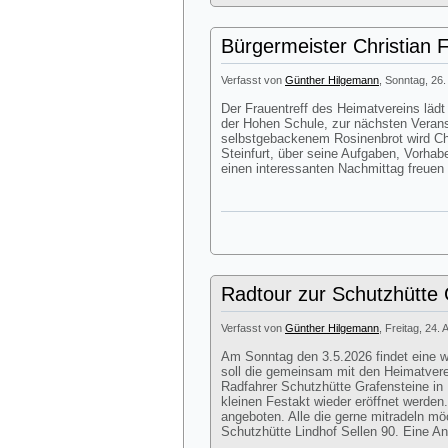
Bürgermeister Christian 
Verfasst von
Günther Hilgemann
, Sonntag, 26.
Der Frauentreff des Heimatvereins lä
der Hohen Schule, zur nächsten Veran
selbstgebackenem Rosinenbrot wird Chr
Steinfurt, über seine Aufgaben, Vorhab
einen interessanten Nachmittag freuen
Radtour zur Schutzhütte G
Verfasst von
Günther Hilgemann
, Freitag, 24. 
Am Sonntag den 3.5.2026 findet eine we
soll die gemeinsam mit den Heimatver
Radfahrer Schutzhütte Grafensteine in 
kleinen Festakt wieder eröffnet werde
angeboten. Alle die gerne mitradeln mö
Schutzhütte Lindhof Sellen 90. Eine Anm