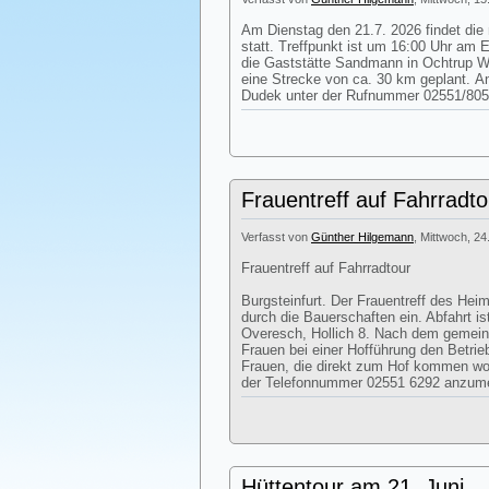
Am Dienstag den 21.7. 2026 findet die
statt. Treffpunkt ist um 16:00 Uhr am 
die Gaststätte Sandmann in Ochtrup We
eine Strecke von ca. 30 km geplant. 
Dudek unter der Rufnummer 02551/805
Frauentreff auf Fahrradto
Verfasst von
Günther Hilgemann
, Mittwoch, 24
Frauentreff auf Fahrradtour
Burgsteinfurt. Der Frauentreff des Heim
durch die Bauerschaften ein. Abfahrt i
Overesch, Hollich 8. Nach dem gemei
Frauen bei einer Hofführung den Betri
Frauen, die direkt zum Hof kommen woll
der Telefonnummer 02551 6292 anzum
Hüttentour am 21. Juni