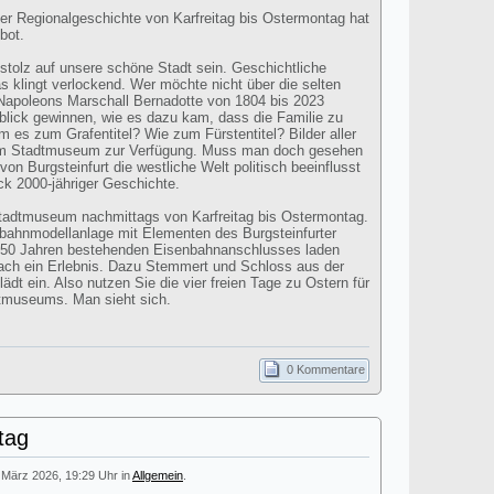
ter Regionalgeschichte von Karfreitag bis Ostermontag hat
bot.
 stolz auf unsere schöne Stadt sein. Geschichtliche
s klingt verlockend. Wer möchte nicht über die selten
apoleons Marschall Bernadotte von 1804 bis 2023
blick gewinnen, wie es dazu kam, dass die Familie zu
 es zum Grafentitel? Wie zum Fürstentitel? Bilder aller
im Stadtmuseum zur Verfügung. Muss man doch gesehen
on Burgsteinfurt die westliche Welt politisch beeinflusst
ick 2000-jähriger Geschichte.
Stadtmuseum nachmittags von Karfreitag bis Ostermontag.
bahnmodellanlage mit Elementen des Burgsteinfurter
150 Jahren bestehenden Eisenbahnanschlusses laden
nfach ein Erlebnis. Dazu Stemmert und Schloss aus der
dt ein. Also nutzen Sie die vier freien Tage zu Ostern für
dtmuseums. Man sieht sich.
0 Kommentare
tag
. März 2026, 19:29 Uhr in
Allgemein
.