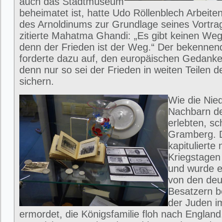
auch das Stadtmuseum
beheimatet ist, hatte Udo Röllenblech Arbeite
des Arnoldinums zur Grundlage seines Vortra
zitierte Mahatma Ghandi: „Es gibt keinen We
denn der Frieden ist der Weg.“ Der bekenne
forderte dazu auf, den europäischen Gedanke
denn nur so sei der Frieden in weiten Teilen d
sichern.
Wie die Nie
Nachbarn de
erlebten, sc
Gramberg. 
kapitulierte
Kriegstagen
und wurde e
von den de
Besatzern be
der Juden i
ermordet, die Königsfamilie floh nach England