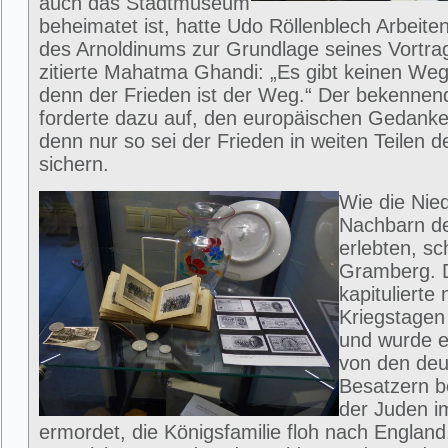
auch das Stadtmuseum
beheimatet ist, hatte Udo Röllenblech Arbeite
des Arnoldinums zur Grundlage seines Vortra
zitierte Mahatma Ghandi: „Es gibt keinen We
denn der Frieden ist der Weg.“ Der bekenne
forderte dazu auf, den europäischen Gedanke
denn nur so sei der Frieden in weiten Teilen d
sichern.
Wie die Nie
Nachbarn de
erlebten, sc
Gramberg. 
kapitulierte
Kriegstagen
und wurde e
von den de
Besatzern be
der Juden i
ermordet, die Königsfamilie floh nach England