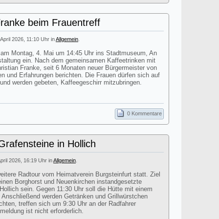
Franke beim Frauentreff
 April 2026, 11:10 Uhr in
Allgemein
.
dt am Montag, 4. Mai um 14:45 Uhr ins Stadtmuseum, An
staltung ein. Nach dem gemeinsamen Kaffeetrinken mit
istian Franke, seit 6 Monaten neuer Bürgermeister von
en und Erfahrungen berichten. Die Frauen dürfen sich auf
 und werden gebeten, Kaffeegeschirr mitzubringen.
0 Kommentare
rafensteine in Hollich
April 2026, 16:19 Uhr in
Allgemein
.
itere Radtour vom Heimatverein Burgsteinfurt statt. Ziel
einen Borghorst und Neuenkirchen instandgesetzte
Hollich sein. Gegen 11:30 Uhr soll die Hütte mit einem
n. Anschließend werden Getränken und Grillwürstchen
chten, treffen sich um 9:30 Uhr an der Radfahrer
eldung ist nicht erforderlich.