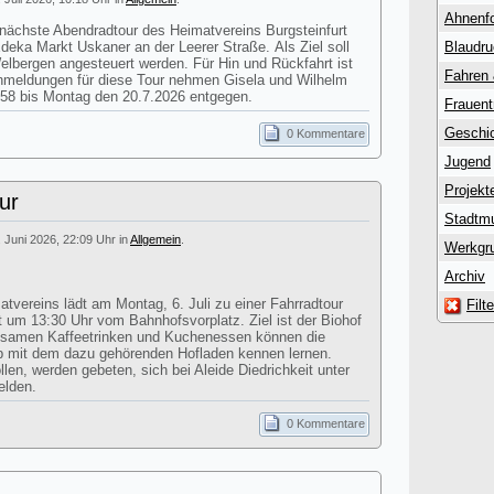
Ahnenf
 nächste Abendradtour des Heimatvereins Burgsteinfurt
Edeka Markt Uskaner an der Leerer Straße. Als Ziel soll
Blaudr
lbergen angesteuert werden. Für Hin und Rückfahrt ist
Fahren
Anmeldungen für diese Tour nehmen Gisela und Wilhelm
58 bis Montag den 20.7.2026 entgegen.
Frauent
Geschic
0 Kommentare
Jugend
Projekt
ur
Stadtm
. Juni 2026, 22:09 Uhr in
Allgemein
.
Werkgr
Archiv
atvereins lädt am Montag, 6. Juli zu einer Fahrradtour
Filt
st um 13:30 Uhr vom Bahnhofsvorplatz. Ziel ist der Biohof
nsamen Kaffeetrinken und Kuchenessen können die
eb mit dem dazu gehörenden Hofladen kennen lernen.
en, werden gebeten, sich bei Aleide Diedrichkeit unter
elden.
0 Kommentare