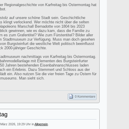
ter Regionalgeschichte von Karfreitag bis Ostermontag hat
bot.
 stolz auf unsere schöne Stadt sein. Geschichtliche
s klingt verlockend. Wer möchte nicht über die selten
apoleons Marschall Bernadotte von 1804 bis 2023
blick gewinnen, wie es dazu kam, dass die Familie zu
 es zum Grafentitel? Wie zum Fürstentitel? Bilder aller
im Stadtmuseum zur Verfügung. Muss man doch gesehen
on Burgsteinfurt die westliche Welt politisch beeinflusst
ick 2000-jähriger Geschichte.
Stadtmuseum nachmittags von Karfreitag bis Ostermontag.
bahnmodellanlage mit Elementen des Burgsteinfurter
150 Jahren bestehenden Eisenbahnanschlusses laden
nfach ein Erlebnis. Dazu Stemmert und Schloss aus der
dt ein. Also nutzen Sie die vier freien Tage zu Ostern für
dtmuseums. Man sieht sich.
0 Kommentare
tag
. März 2026, 19:29 Uhr in
Allgemein
.