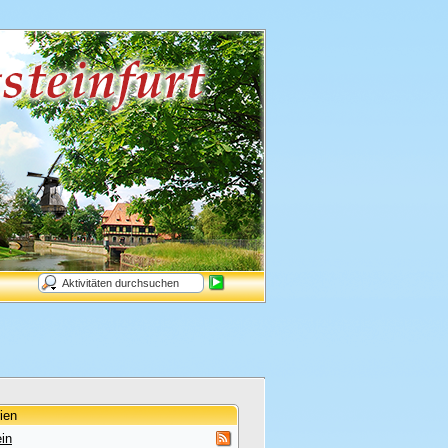
ien
in