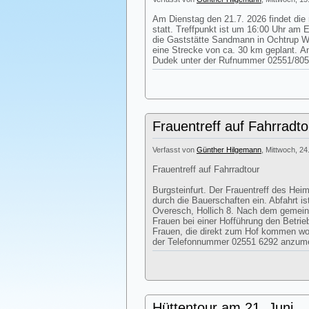
Am Dienstag den 21.7. 2026 findet die
statt. Treffpunkt ist um 16:00 Uhr am 
die Gaststätte Sandmann in Ochtrup We
eine Strecke von ca. 30 km geplant. 
Dudek unter der Rufnummer 02551/805
Frauentreff auf Fahrradto
Verfasst von
Günther Hilgemann
, Mittwoch, 24
Frauentreff auf Fahrradtour
Burgsteinfurt. Der Frauentreff des Heim
durch die Bauerschaften ein. Abfahrt i
Overesch, Hollich 8. Nach dem gemei
Frauen bei einer Hofführung den Betri
Frauen, die direkt zum Hof kommen woll
der Telefonnummer 02551 6292 anzum
Hüttentour am 21. Juni