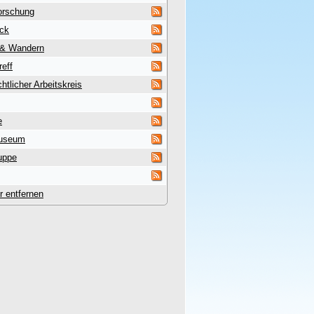
orschung
uck
 & Wandern
reff
htlicher Arbeitskreis
e
useum
uppe
er entfernen