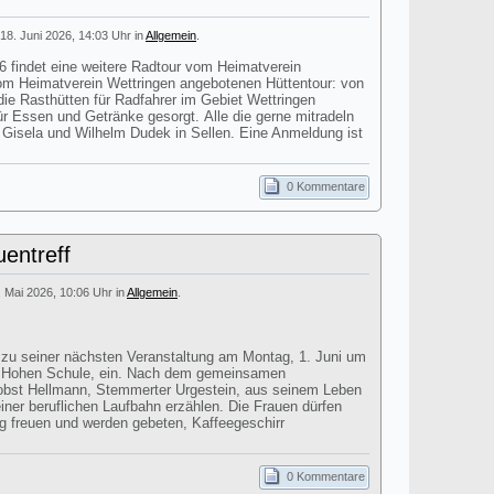
18. Juni 2026, 14:03 Uhr in
Allgemein
.
findet eine weitere Radtour vom Heimatverein
 vom Heimatverein Wettringen angebotenen Hüttentour: von
ie Rasthütten für Radfahrer im Gebiet Wettringen
für Essen und Getränke gesorgt. Alle die gerne mitradeln
i Gisela und Wilhelm Dudek in Sellen. Eine Anmeldung ist
0 Kommentare
entreff
. Mai 2026, 10:06 Uhr in
Allgemein
.
t zu seiner nächsten Veranstaltung am Montag, 1. Juni um
r Hohen Schule, ein. Nach dem gemeinsamen
obst Hellmann, Stemmerter Urgestein, aus seinem Leben
einer beruflichen Laufbahn erzählen. Die Frauen dürfen
ag freuen und werden gebeten, Kaffeegeschirr
0 Kommentare