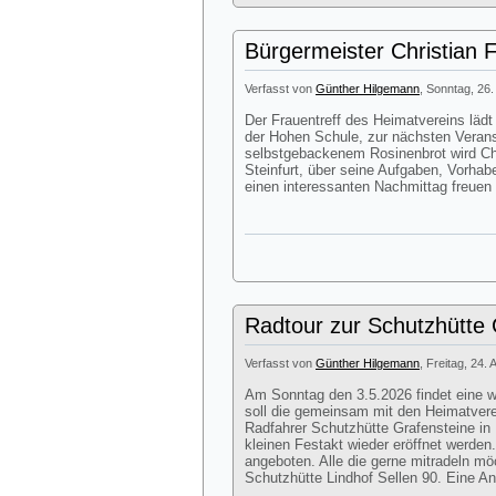
Bürgermeister Christian 
Verfasst von
Günther Hilgemann
, Sonntag, 26.
Der Frauentreff des Heimatvereins lä
der Hohen Schule, zur nächsten Veran
selbstgebackenem Rosinenbrot wird Chr
Steinfurt, über seine Aufgaben, Vorhab
einen interessanten Nachmittag freuen
Radtour zur Schutzhütte G
Verfasst von
Günther Hilgemann
, Freitag, 24. 
Am Sonntag den 3.5.2026 findet eine we
soll die gemeinsam mit den Heimatver
Radfahrer Schutzhütte Grafensteine in 
kleinen Festakt wieder eröffnet werde
angeboten. Alle die gerne mitradeln mö
Schutzhütte Lindhof Sellen 90. Eine Anm