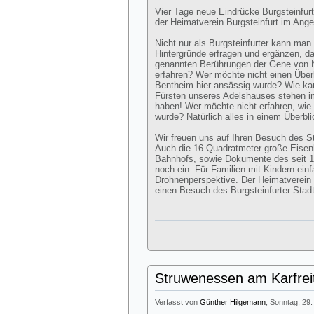
Vier Tage neue Eindrücke Burgsteinfur
der Heimatverein Burgsteinfurt im Ange
Nicht nur als Burgsteinfurter kann man
Hintergründe erfragen und ergänzen, da
genannten Berührungen der Gene von N
erfahren? Wer möchte nicht einen Über
Bentheim hier ansässig wurde? Wie kam
Fürsten unseres Adelshauses stehen 
haben! Wer möchte nicht erfahren, wie v
wurde? Natürlich alles in einem Überbl
Wir freuen uns auf Ihren Besuch des 
Auch die 16 Quadratmeter große Eisen
Bahnhofs, sowie Dokumente des seit 
noch ein. Für Familien mit Kindern ei
Drohnenperspektive. Der Heimatverein lä
einen Besuch des Burgsteinfurter Sta
Struwenessen am Karfrei
Verfasst von
Günther Hilgemann
, Sonntag, 29