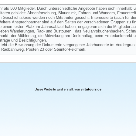
hr als 500 Mitglieder. Durch unterschiedliche Angebote haben sich innerhalb 
vitäten gebildet: Ahnenforschung, Blaudruck, Fahren und Wandern, Frauentre
Geschichtskreis werden noch Mitstreiter gesucht. Interessierte (auch für d
itere Ansprechpartner sind auf den Seiten der verschiedenen Gruppen zu fi
 einen festen Platz im Jahresablauf haben, engagieren sich die Mitglieder au
 neben Wanderungen, Rad- und Bustouren, das Neujahrskuchenbacken, Schnat
kmarkt, der Mühlentag, die Mitwirkung am Denkmaltag, beim Erntedankmarkt 
träge und Besichtigungen.
steht die Bewahrung der Dokumente vergangener Jahrhunderte im Vordergrund
 Radbahnweg, Posten 23 oder Steintor-Feldmark.
Diese Website wird erstellt von
virtutours.de