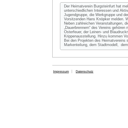
Der Heimatverein Burgsteinfurt hat me
unterschiedlichen Interessen und Akti
Jugendgruppe, die Werkgruppe und den 
Vorsitzenden Hans Knöpker melden. We
Neben zahlreichen Veranstaltungen, die
„Dauerbrennern“ des Vereins gehören
Osterfeuer, der Leinen- und Blaudruc
Krippenausstellung. Hinzu kommen Vor
Bei den Projekten des Heimatvereins 
Markenteilung, dem Stadtmodell, dem
Impressum
Datenschutz