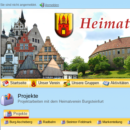
Sie sind nicht angemeldet.
Anmelden
Startseite
Unser Verein
Unsere Gruppen
Aktivitäten
Projekte
Projektarbeiten mit dem Heimatverein Burgsteinfurt
Projekte
Burg Ascheberg
Radbahn
Steintor-Feldmark
Markenteilung