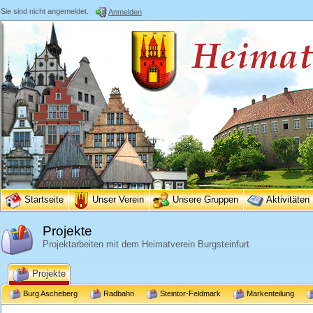
Sie sind nicht angemeldet.
Anmelden
Startseite
Unser Verein
Unsere Gruppen
Aktivitäten
Projekte
Projektarbeiten mit dem Heimatverein Burgsteinfurt
Projekte
Burg Ascheberg
Radbahn
Steintor-Feldmark
Markenteilung