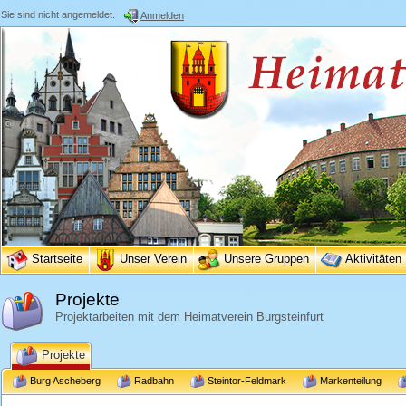
Sie sind nicht angemeldet.
Anmelden
Startseite
Unser Verein
Unsere Gruppen
Aktivitäten
Projekte
Projektarbeiten mit dem Heimatverein Burgsteinfurt
Projekte
Burg Ascheberg
Radbahn
Steintor-Feldmark
Markenteilung