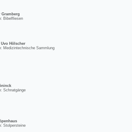
er Gramberg
: Bibelfliesen
. Uvo Hölscher
n:
Medizintechnische Sammlung
öninck
n: Schnatgänge
Löpenhaus
: Stolpersteine