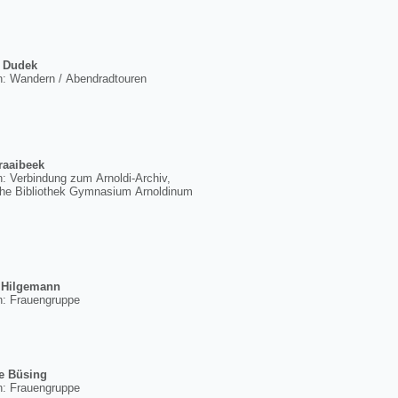
 Dudek
: Wandern / Abendradtouren
raaibeek
: Verbindung zum Arnoldi-Archiv,
che Bibliothek Gymnasium Arnoldinum
 Hilgemann
: Frauengruppe
e Büsing
: Frauengruppe