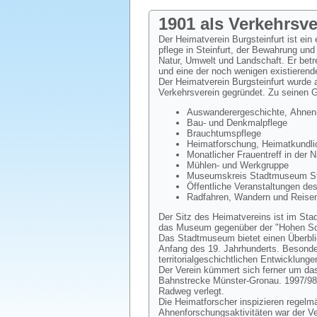
1901 als Verkehrsv
Der Heimatverein Burgsteinfurt ist ein
pflege in Steinfurt, der Bewahrung und
Natur, Umwelt und Landschaft. Er bet
und eine der noch wenigen existierend
Der Heimatverein Burgsteinfurt wurde
Verkehrsverein gegründet. Zu seinen 
Auswanderergeschichte, Ahnen-
Bau- und Denkmalpflege
Brauchtumspflege
Heimatforschung, Heimatkundlic
Monatlicher Frauentreff in der 
Mühlen- und Werkgruppe
Museumskreis Stadtmuseum Ste
Öffentliche Veranstaltungen de
Radfahren, Wandern und Reisen
Der Sitz des Heimatvereins ist im Sta
das Museum gegenüber der "Hohen Sch
Das Stadtmuseum bietet einen Überblic
Anfang des 19. Jahrhunderts. Besondere
territorialgeschichtlichen Entwicklunge
Der Verein kümmert sich ferner um das
Bahnstrecke Münster-Gronau. 1997/98
Radweg verlegt.
Die Heimatforscher inspizieren regelm
Ahnenforschungsaktivitäten war der V