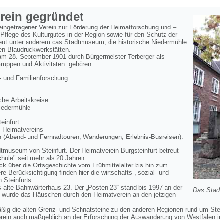
erein gegründet
 eingetragener Verein zur Förderung der Heimatforschung und –
 Pflege des Kulturgutes in der Region sowie für den Schutz der
reut unter anderem das Stadtmuseum, die historische Niedermühle
en Blaudruckwerkstätten.
 am 28. September 1901 durch Bürgermeister Terberger als
Gruppen und Aktivitäten gehören:
 und Familienforschung
he Arbeitskreise
Niedermühle
infurt
s Heimatvereins
 (Abend- und Fernradtouren, Wanderungen, Erlebnis-Busreisen).
dtmuseum von Steinfurt. Der Heimatverein Burgsteinfurt betreut
ule" seit mehr als 20 Jahren.
k über die Ortsgeschichte vom Frühmittelalter bis hin zum
 Berücksichtigung finden hier die wirtschafts-, sozial- und
n Steinfurts.
 alte Bahnwärterhaus 23. Der „Posten 23“ stand bis 1997 an der
Das Stad
 wurde das Häuschen durch den Heimatverein an den jetzigen
äßig die alten Grenz- und Schnatsteine zu den anderen Regionen rund um Ste
erein auch maßgeblich an der Erforschung der Auswanderung von Westfalen i