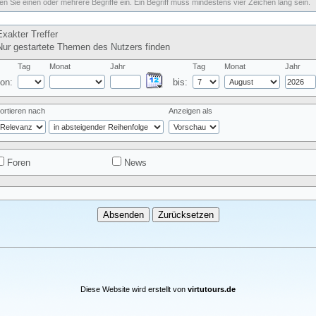
n Sie einen oder mehrere Begriffe ein. Ein Begriff muss mindestens vier Zeichen lang sein.
xakter Treffer
ur gestartete Themen des Nutzers finden
Tag
Monat
Jahr
Tag
Monat
Jahr
on:
bis:
ortieren nach
Anzeigen als
Foren
News
Diese Website wird erstellt von
virtutours.de