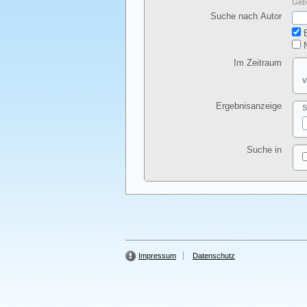
Gebe
Suche nach Autor
E
N
Im Zeitraum
v
Ergebnisanzeige
S
Suche in
Impressum
Datenschutz