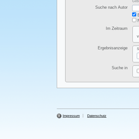
Gebe
Suche nach Autor
E
N
Im Zeitraum
v
Ergebnisanzeige
S
Suche in
Impressum
Datenschutz