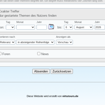
n Sie einen oder mehrere Begriffe ein. Ein Begriff muss mindestens vier Zeichen lang sein.
xakter Treffer
ur gestartete Themen des Nutzers finden
Tag
Monat
Jahr
Tag
Monat
Jahr
on:
bis:
ortieren nach
Anzeigen als
Foren
News
Diese Website wird erstellt von
virtutours.de