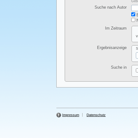
Gebe
Suche nach Autor
E
N
Im Zeitraum
v
Ergebnisanzeige
S
Suche in
Impressum
Datenschutz