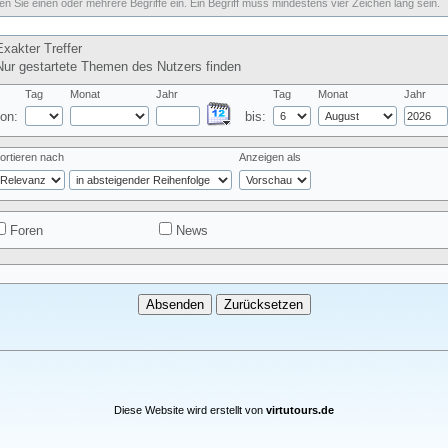
n Sie einen oder mehrere Begriffe ein. Ein Begriff muss mindestens vier Zeichen lang sein.
xakter Treffer
ur gestartete Themen des Nutzers finden
Tag
Monat
Jahr
Tag
Monat
Jahr
on:
bis:
ortieren nach
Anzeigen als
Foren
News
Diese Website wird erstellt von
virtutours.de