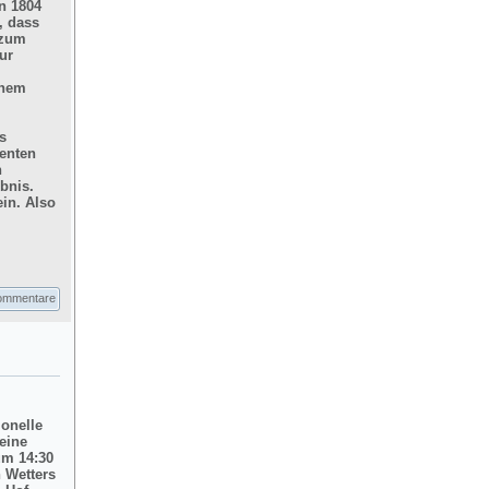
n 1804
, dass
 zum
ur
inem
s
enten
n
bnis.
in. Also
ommentare
ionelle
eine
um 14:30
 Wetters