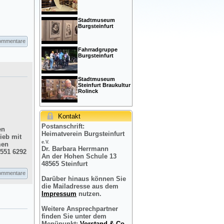
Stadtmuseum
Burgsteinfurt
ommentare
Fahrradgruppe
Burgsteinfurt
Stadtmuseum
Steinfurt Braukultur
Rolinck
Kontakt
Postanschrift:
en
Heimatverein Burgsteinfurt
ieb mit
e.V.
men
Dr. Barbara Herrmann
2551 6292
An der Hohen Schule 13
48565 Steinfurt
ommentare
Darüber hinaus können Sie
die Mailadresse aus dem
Impressum
nutzen.
Weitere Ansprechpartner
finden Sie unter dem
Menüpunkt:
Vorstand & Co