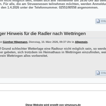
ln nicht möglich sein, finden sich alle Teilnehmer um 16:00 Uhr auf de
n. Für alle, die am Struwenessen teilnehmen möchten, werden Anmeldu
 den 1.4.2026 unter der Telefonnummer. 02551/80558 angenommen.
0 K
ger Hinweis für die Radler nach Wettringen
von
Günther Hilgemann
, Dienstag, 10. März 2026, 09:37 Uhr in
Allgemein
.
uf Grund schlechter Wetterlage eine Radtour nicht möglich sein, so werd
er gebeten, sich trotzdem im Heimathaus in Wettringen einzufinden, wei
ein Wettringen alles vorbereitet.
0 K
Diese Website wird erstellt von
virtutours.de