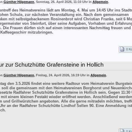
von
Günther Hilgemann
, Sonntag, 26. April 2026, 11:10 Uhr in
Allgemein
.
entreff des Heimatvereins lädt am Montag, 4. Mai um 14:45 Uhr ins Sta
ohen Schule, zur nächsten Veranstaltung ein. Nach dem gemeinsamen
inken mit selbstgebackenem Rosinenbrot wird Christian Franke, seit 6 M
rgermeister von Steinfurt, über seine Aufgaben, Vorhaben und Erfahrun
n. Die Frauen dürfen sich auf einen interessanten Nachmittag freuen un
 Kaffeegeschirr mitzubringen.
0 K
r zur Schutzhütte Grafensteine in Hollich
von
Günther Hilgemann
, Freitag, 24. April 2026, 16:19 Uhr in
Allgemein
.
ag den 3.5.2026 findet eine weitere Radtour vom Heimatverein Burgstein
iel soll die gemeinsam mit den Heimatvereinen Borghorst und Neuenkirc
esetzte Radfahrer Schutzhütte Grafensteine in Hollich sein. Gegen 11:30 
e mit einem kleinen Festakt wieder eröffnet werden. Anschließend werde
n und Grillwürstchen angeboten. Alle die gerne mitradeln möchten, treff
Uhr an der Radfahrer Schutzhütte Lindhof Sellen 90. Eine Anmeldung ist
ich.
0 K