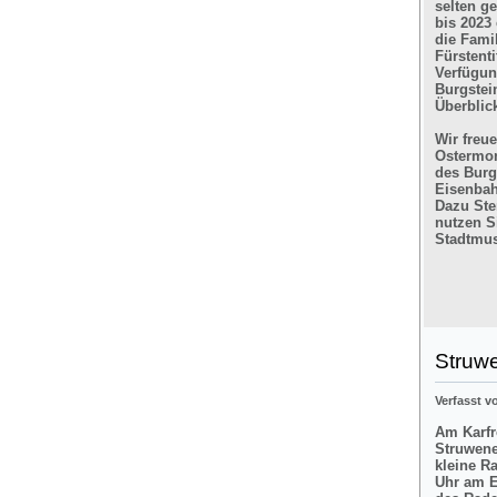
selten g
bis 2023
die Fami
Fürstent
Verfügun
Burgstein
Überblic
Wir freu
Ostermon
des Burg
Eisenbah
Dazu Ste
nutzen Si
Stadtmus
Struw
Verfasst 
Am Karfre
Struwene
kleine R
Uhr am E