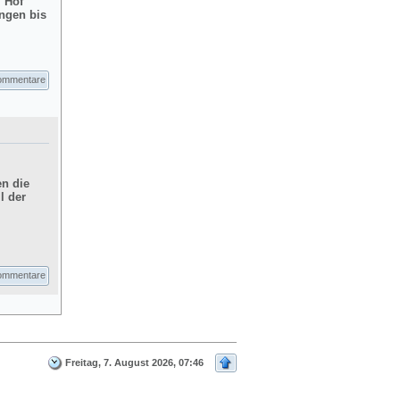
m Hof
ngen bis
ommentare
en die
l der
ommentare
Freitag, 7. August 2026, 07:46