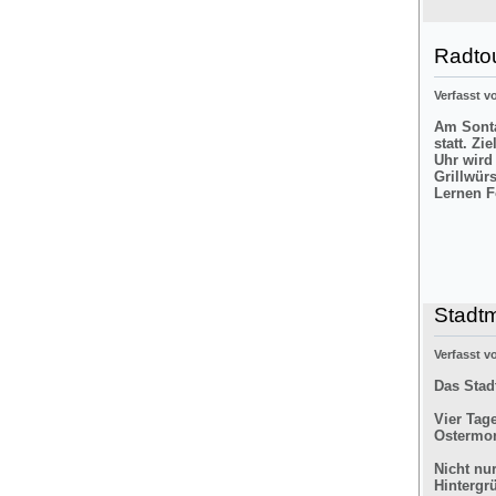
Radtou
Verfasst 
Am Sonta
statt. Zi
Uhr wird
Grillwür
Lernen F
Stadt
Verfasst 
Das Stad
Vier Tag
Ostermon
Nicht nu
Hintergr