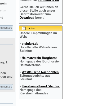
erein
Gerne stellen wir Ihnen an
er im
dieser Stelle auch unser
Beitrittsformular zum
und
Download
bereit!
ommentare
Links
Unsere Empfehlungen im
Web:
•
steinfurt.de
Die offizielle Website von
Steinfurt
•
Heimatverein Borghorst
Homepage des Borghorster
ag, 1.
Heimatvereins
•
Westfälische Nachrichten
chen
Zeitungsberichte aus
reuen und
Steinfurt
•
Kreisheimatbund Steinfurt
ommentare
Homepage des
Kreisheimatbundes