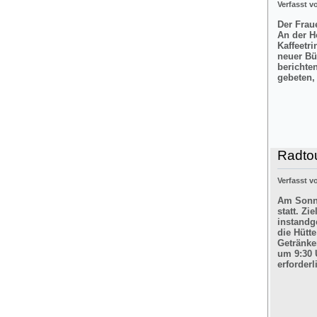
Verfasst 
Der Frau
An der H
Kaffeetr
neuer Bü
berichte
gebeten,
Radtou
Verfasst 
Am Sonnt
statt. Z
instandg
die Hütt
Getränke
um 9:30 
erforderl