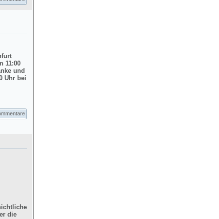
nfurt
n 11:00
änke und
0 Uhr bei
ommentare
ichtliche
er die