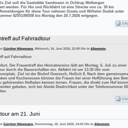
Als Ziel soll die Gaststätte Sandmann in Ochtrup Welbergen
ert werden. Für Hin und Rückfahrt ist eine Strecke von ca. 30 km
 Anmeldungen für diese Tour nehmen Gisela und Wilhelm Dudek unter
ummer 02551/80558 bis Montag den 20.7.2026 entgegen.
0 K
treff auf Fahrradtour
von
Günther Hilgemann
, Mittwoch, 24. Juni 2026, 22:09 Uhr in
Allgemein
.
ff auf Fahrradtour
furt. Der Frauentreff des Heimatvereins lädt am Montag, 6. Juli zu einer
our durch die Bauerschaften ein. Abfahrt ist um 13:30 Uhr vom
vorplatz. Ziel ist der Biohof Overesch, Hollich 8. Nach dem gemeinsam
inken und Kuchenessen können die Frauen bei einer Hofführung den Betr
 gehörenden Hofladen kennen lernen. Frauen, die direkt zum Hof kom
werden gebeten, sich bei Aleide Diedrichkeit unter der Telefonnummer 0
den.
0 K
tour am 21. Juni
von
Günther Hilgemann
, Donnerstag, 18. Juni 2026, 14:03 Uhr in
Allgemein
.