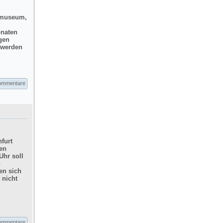
dtmuseum,
onaten
gen
d werden
ommentare
furt
hen
Uhr soll
n
en sich
 nicht
ommentare