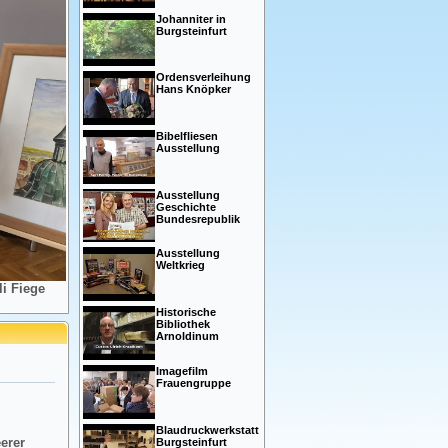
Johanniter in
Burgsteinfurt
Ordensverleihung
Hans Knöpker
Bibelfliesen
Ausstellung
Ausstellung
Geschichte
Bundesrepublik
Ausstellung
Weltkrieg
i Fiege
Historische
Bibliothek
Arnoldinum
Imagefilm
Frauengruppe
Blaudruckwerkstatt
eerer
Burgsteinfurt