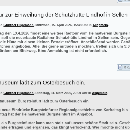
r zur Einweihung der Schutzhütte Lindhof in Sellen
von
Günther Hilgemann
, Mittwoch, 15. April 2026, 15:48 Uhr in
Allgemein
.
g den 19.4.2026 findet eine weitere Radtour vom Heimatverein Burgstei
el soll die neuerbaute Radfahrer Schutzhütte Lindhof in Sellen sein. Gege
 die Hütte mit einem kleinen Festakt eröffnet. Anschließend werden Getr
stchen angeboten. Alle, die gerne mitradeln möchten, treffen sich um 9:3
ördern am Blickweg. Eine Anmeldung ist nicht erforderlich.
0 K
museum lädt zum Osterbesuch ein.
von
Günther Hilgemann
, Dienstag, 31. März 2026, 20:09 Uhr in
Allgemein
.
tmuseum Burgsteinfurt lädt zum Osterbesuch ein.
e neue Eindrücke Burgsteinfurter Regionalgeschichte von Karfreitag bis
tag hat der Heimatverein Burgsteinfurt im Angebot.
r als Burgsteinfurter kann man stolz auf unsere schöne Stadt sein. Gesch
ünde erfragen und ergänzen, das klingt verlockend. Wer möchte nicht üb