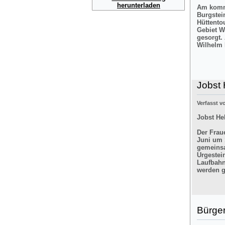
herunterladen
Am komme
Burgstei
Hüttento
Gebiet W
gesorgt.
Wilhelm 
Jobst 
Verfasst 
Jobst He
Der Frau
Juni um 
gemeinsa
Urgestei
Laufbahn
werden g
Bürger