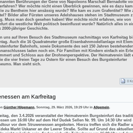
enannten Berührungen der Gene von Napoleons Marschall Bernadotte vo
 erfahren? Wer möchte nicht einen Überblick gewinnen, wie es dazu kam
lie zu Bentheim hier ansässig wurde? Wie kam es zum Grafentitel? Wie
itel? Bilder aller Fürsten unseres Adelshauses stehen im Stadtmuseum z
g. Muss man doch gesehen haben! Wer möchte nicht erfahren, wie von
furt die westliche Welt politisch beeinflusst wurde? Natürlich alles in e
k 2000-jähriger Geschichte.
en uns auf Ihren Besuch des Stadtmuseum nachmittags von Karfreitag bi
tag. Auch die 16 Quadratmeter große Eisenbahnmodellanlage mit Elem
steinfurter Bahnhofs, sowie Dokumente des seit 150 Jahren bestehende
nanschlusses laden noch ein. Für Familien mit Kindern einfach ein Erle
mmert und Schloss aus der Drohnenperspektive. Der Heimatverein lädt e
e die vier freien Tage zu Ostern für einen Besuch des Burgsteinfurter
eums. Man sieht sich.
0 K
enessen am Karfreitag
von
Günther Hilgemann
, Sonntag, 29. März 2026, 19:29 Uhr in
Allgemein
.
itag, den 3.4.2026 veranstaltet der Heimatverein Burgsteinfurt das tradit
ssen um 16:00 Uhr auf dem Hof Dudek Sellen Nr. 99. Um 14:30 Uhr wird 
adtour vor dem Struwenessen angeboten. Hierzu treffen sich die Radler 
deka Markt Uskaner an der Leerer Straße. Sollte auf Grund des aktuellen