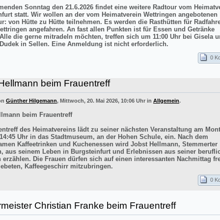
nden Sonntag den 21.6.2026 findet eine weitere Radtour vom Heimatv
nfurt statt. Wir wollen an der vom Heimatverein Wettringen angebotenen
ur: von Hütte zu Hütte teilnehmen. Es werden die Rasthütten für Radfahr
ettringen angefahren. An fast allen Punkten ist für Essen und Getränke
 Alle die gerne mitradeln möchten, treffen sich um 11:00 Uhr bei Gisela 
Dudek in Sellen. Eine Anmeldung ist nicht erforderlich.
0 K
Hellmann beim Frauentreff
von
Günther Hilgemann
, Mittwoch, 20. Mai 2026, 10:06 Uhr in
Allgemein
.
llmann beim Frauentreff
entreff des Heimatvereins lädt zu seiner nächsten Veranstaltung am Mont
14:45 Uhr in das Stadtmuseum, an der Hohen Schule, ein. Nach dem
men Kaffeetrinken und Kuchenessen wird Jobst Hellmann, Stemmerter
n, aus seinem Leben in Burgsteinfurt und Erlebnissen aus seiner berufli
 erzählen. Die Frauen dürfen sich auf einen interessanten Nachmittag f
ebeten, Kaffeegeschirr mitzubringen.
0 K
meister Christian Franke beim Frauentreff