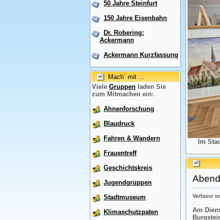
50 Jahre Steinfurt
150 Jahre Eisenbahn
Dr. Robering:
Ackermann
Ackermann Kurzfassung
Mach´ mit ...
Viele
Gruppen
laden Sie
zum Mitmachen ein:
Ahnenforschung
Blaudruck
Fahren & Wandern
Im Sta
Frauentreff
Geschichtskreis
Abendr
Jugendgruppen
Verfasst 
Stadtmuseum
Am Diens
Klimaschutzpaten
Burgstei