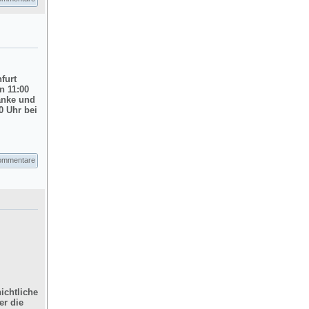
nfurt
n 11:00
änke und
0 Uhr bei
ommentare
ichtliche
er die