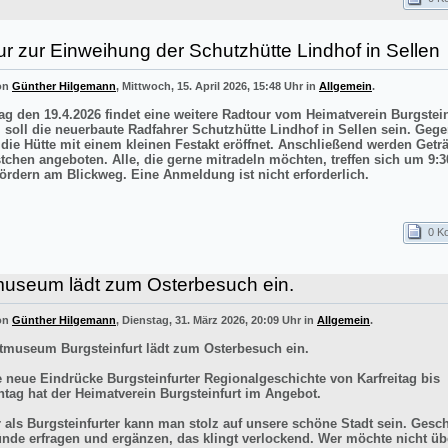
r zur Einweihung der Schutzhütte Lindhof in Sellen
von
Günther Hilgemann
, Mittwoch, 15. April 2026, 15:48 Uhr in
Allgemein
.
g den 19.4.2026 findet eine weitere Radtour vom Heimatverein Burgstei
el soll die neuerbaute Radfahrer Schutzhütte Lindhof in Sellen sein. Gege
 die Hütte mit einem kleinen Festakt eröffnet. Anschließend werden Getr
stchen angeboten. Alle, die gerne mitradeln möchten, treffen sich um 9:3
ördern am Blickweg. Eine Anmeldung ist nicht erforderlich.
0 K
museum lädt zum Osterbesuch ein.
von
Günther Hilgemann
, Dienstag, 31. März 2026, 20:09 Uhr in
Allgemein
.
tmuseum Burgsteinfurt lädt zum Osterbesuch ein.
e neue Eindrücke Burgsteinfurter Regionalgeschichte von Karfreitag bis
tag hat der Heimatverein Burgsteinfurt im Angebot.
r als Burgsteinfurter kann man stolz auf unsere schöne Stadt sein. Gesch
ünde erfragen und ergänzen, das klingt verlockend. Wer möchte nicht üb