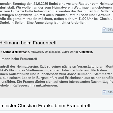
nden Sonntag den 21.6.2026 findet eine weitere Radtour vom Heimatv
nfurt statt. Wir wollen an der vom Heimatverein Wettringen angebotenen
ur: von Hütte zu Hütte teilnehmen. Es werden die Rasthütten für Radfahr
ettringen angefahren. An fast allen Punkten ist für Essen und Getränke
 Alle die gerne mitradeln möchten, treffen sich um 11:00 Uhr bei Gisela 
Dudek in Sellen. Eine Anmeldung ist nicht erforderlich.
0 K
Hellmann beim Frauentreff
von
Günther Hilgemann
, Mittwoch, 20. Mai 2026, 10:06 Uhr in
Allgemein
.
llmann beim Frauentreff
entreff des Heimatvereins lädt zu seiner nächsten Veranstaltung am Mont
14:45 Uhr in das Stadtmuseum, an der Hohen Schule, ein. Nach dem
men Kaffeetrinken und Kuchenessen wird Jobst Hellmann, Stemmerter
n, aus seinem Leben in Burgsteinfurt und Erlebnissen aus seiner berufli
 erzählen. Die Frauen dürfen sich auf einen interessanten Nachmittag f
ebeten, Kaffeegeschirr mitzubringen.
0 K
meister Christian Franke beim Frauentreff