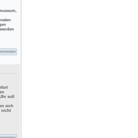
dtmuseum,
onaten
gen
d werden
ommentare
furt
hen
Uhr soll
n
en sich
 nicht
ommentare