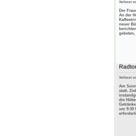
Verfasst 
Der Frau
An der H
Kaffeetr
neuer Bü
berichte
gebeten,
Radtou
Verfasst 
Am Sonnt
statt. Z
instandg
die Hütt
Getränke
um 9:30 
erforderl