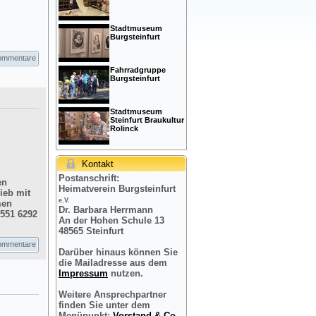
Stadtmuseum
Burgsteinfurt
ommentare
Fahrradgruppe
Burgsteinfurt
Stadtmuseum
Steinfurt Braukultur
Rolinck
Kontakt
Postanschrift:
en
Heimatverein Burgsteinfurt
ieb mit
e.V.
men
Dr. Barbara Herrmann
2551 6292
An der Hohen Schule 13
48565 Steinfurt
ommentare
Darüber hinaus können Sie
die Mailadresse aus dem
Impressum
nutzen.
Weitere Ansprechpartner
finden Sie unter dem
Menüpunkt:
Vorstand & Co