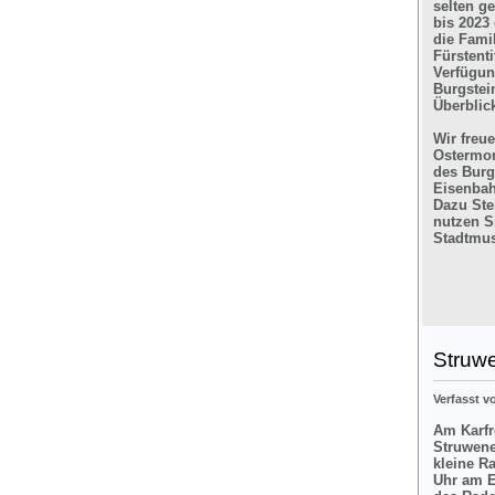
selten g
bis 2023
die Fami
Fürstent
Verfügun
Burgstein
Überblic
Wir freu
Ostermon
des Burg
Eisenbah
Dazu Ste
nutzen Si
Stadtmus
Struw
Verfasst 
Am Karfre
Struwene
kleine R
Uhr am E