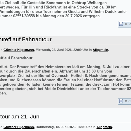
Als Ziel soll die Gaststätte Sandmann in Ochtrup Welbergen
ert werden. Für Hin und Rückfahrt ist eine Strecke von ca. 30 km
 Anmeldungen für diese Tour nehmen Gisela und Wilhelm Dudek unter
ummer 02551/80558 bis Montag den 20.7.2026 entgegen.
0 K
treff auf Fahrradtour
von
Günther Hilgemann
, Mittwoch, 24. Juni 2026, 22:09 Uhr in
Allgemein
.
ff auf Fahrradtour
furt. Der Frauentreff des Heimatvereins lädt am Montag, 6. Juli zu einer
our durch die Bauerschaften ein. Abfahrt ist um 13:30 Uhr vom
vorplatz. Ziel ist der Biohof Overesch, Hollich 8. Nach dem gemeinsam
inken und Kuchenessen können die Frauen bei einer Hofführung den Betr
 gehörenden Hofladen kennen lernen. Frauen, die direkt zum Hof kom
werden gebeten, sich bei Aleide Diedrichkeit unter der Telefonnummer 0
den.
0 K
tour am 21. Juni
von
Günther Hilgemann
, Donnerstag, 18. Juni 2026, 14:03 Uhr in
Allgemein
.