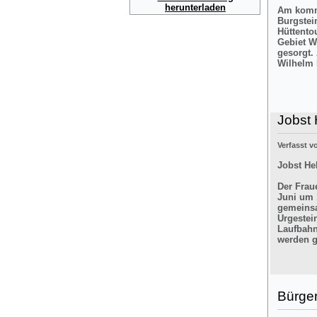
herunterladen
Am komme
Burgstei
Hüttento
Gebiet W
gesorgt.
Wilhelm 
Jobst 
Verfasst 
Jobst He
Der Frau
Juni um 
gemeinsa
Urgestei
Laufbahn
werden g
Bürger