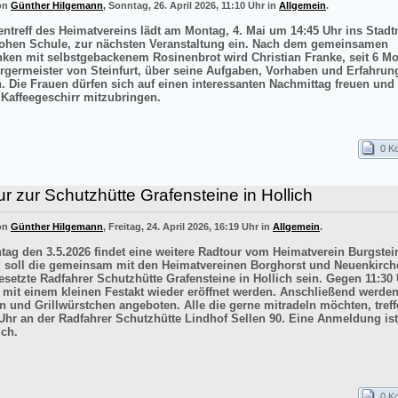
von
Günther Hilgemann
, Sonntag, 26. April 2026, 11:10 Uhr in
Allgemein
.
entreff des Heimatvereins lädt am Montag, 4. Mai um 14:45 Uhr ins Sta
ohen Schule, zur nächsten Veranstaltung ein. Nach dem gemeinsamen
inken mit selbstgebackenem Rosinenbrot wird Christian Franke, seit 6 M
rgermeister von Steinfurt, über seine Aufgaben, Vorhaben und Erfahrun
n. Die Frauen dürfen sich auf einen interessanten Nachmittag freuen un
 Kaffeegeschirr mitzubringen.
0 K
r zur Schutzhütte Grafensteine in Hollich
von
Günther Hilgemann
, Freitag, 24. April 2026, 16:19 Uhr in
Allgemein
.
ag den 3.5.2026 findet eine weitere Radtour vom Heimatverein Burgstein
iel soll die gemeinsam mit den Heimatvereinen Borghorst und Neuenkirc
esetzte Radfahrer Schutzhütte Grafensteine in Hollich sein. Gegen 11:30 
e mit einem kleinen Festakt wieder eröffnet werden. Anschließend werde
n und Grillwürstchen angeboten. Alle die gerne mitradeln möchten, treff
Uhr an der Radfahrer Schutzhütte Lindhof Sellen 90. Eine Anmeldung ist
ich.
0 K