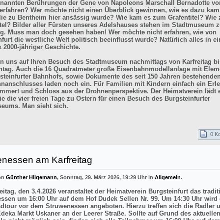
enannten Berührungen der Gene von Napoleons Marschall Bernadotte vo
 erfahren? Wer möchte nicht einen Überblick gewinnen, wie es dazu kam
lie zu Bentheim hier ansässig wurde? Wie kam es zum Grafentitel? Wie
itel? Bilder aller Fürsten unseres Adelshauses stehen im Stadtmuseum z
g. Muss man doch gesehen haben! Wer möchte nicht erfahren, wie von
furt die westliche Welt politisch beeinflusst wurde? Natürlich alles in e
k 2000-jähriger Geschichte.
en uns auf Ihren Besuch des Stadtmuseum nachmittags von Karfreitag bi
tag. Auch die 16 Quadratmeter große Eisenbahnmodellanlage mit Elem
steinfurter Bahnhofs, sowie Dokumente des seit 150 Jahren bestehende
nanschlusses laden noch ein. Für Familien mit Kindern einfach ein Erle
mmert und Schloss aus der Drohnenperspektive. Der Heimatverein lädt e
e die vier freien Tage zu Ostern für einen Besuch des Burgsteinfurter
eums. Man sieht sich.
0 K
enessen am Karfreitag
von
Günther Hilgemann
, Sonntag, 29. März 2026, 19:29 Uhr in
Allgemein
.
itag, den 3.4.2026 veranstaltet der Heimatverein Burgsteinfurt das tradit
ssen um 16:00 Uhr auf dem Hof Dudek Sellen Nr. 99. Um 14:30 Uhr wird 
adtour vor dem Struwenessen angeboten. Hierzu treffen sich die Radler 
deka Markt Uskaner an der Leerer Straße. Sollte auf Grund des aktuellen