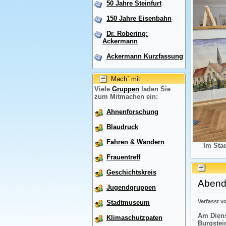
50 Jahre Steinfurt
150 Jahre Eisenbahn
Dr. Robering:
Ackermann
Ackermann Kurzfassung
Mach´ mit ...
Viele
Gruppen
laden Sie
zum Mitmachen ein:
Ahnenforschung
Blaudruck
Fahren & Wandern
Im Sta
Frauentreff
Geschichtskreis
Abendr
Jugendgruppen
Verfasst 
Stadtmuseum
Am Diens
Klimaschutzpaten
Burgstei