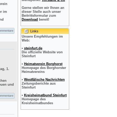
erein
Gerne stellen wir Ihnen an
er im
dieser Stelle auch unser
Beitrittsformular zum
und
Download
bereit!
ommentare
Links
Unsere Empfehlungen im
Web:
•
steinfurt.de
Die offizielle Website von
Steinfurt
•
Heimatverein Borghorst
Homepage des Borghorster
ag, 1.
Heimatvereins
•
Westfälische Nachrichten
chen
Zeitungsberichte aus
reuen und
Steinfurt
•
Kreisheimatbund Steinfurt
ommentare
Homepage des
Kreisheimatbundes