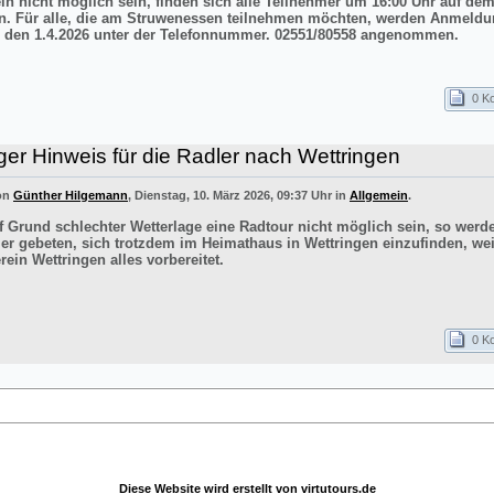
ln nicht möglich sein, finden sich alle Teilnehmer um 16:00 Uhr auf de
n. Für alle, die am Struwenessen teilnehmen möchten, werden Anmeldu
 den 1.4.2026 unter der Telefonnummer. 02551/80558 angenommen.
0 K
ger Hinweis für die Radler nach Wettringen
von
Günther Hilgemann
, Dienstag, 10. März 2026, 09:37 Uhr in
Allgemein
.
uf Grund schlechter Wetterlage eine Radtour nicht möglich sein, so werd
er gebeten, sich trotzdem im Heimathaus in Wettringen einzufinden, wei
ein Wettringen alles vorbereitet.
0 K
Diese Website wird erstellt von
virtutours.de