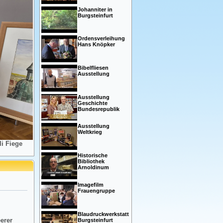
Johanniter in
Burgsteinfurt
Ordensverleihung
Hans Knöpker
Bibelfliesen
Ausstellung
Ausstellung
Geschichte
Bundesrepublik
Ausstellung
Weltkrieg
i Fiege
Historische
Bibliothek
Arnoldinum
Imagefilm
Frauengruppe
Blaudruckwerkstatt
eerer
Burgsteinfurt