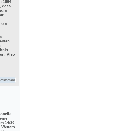
n 1804
, dass
 zum
ur
inem
s
enten
n
bnis.
in. Also
ommentare
ionelle
eine
um 14:30
 Wetters