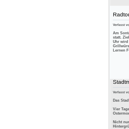
Radtou
Verfasst 
Am Sonta
statt. Zi
Uhr wird
Grillwür
Lernen F
Stadt
Verfasst 
Das Stad
Vier Tag
Ostermon
Nicht nu
Hintergr