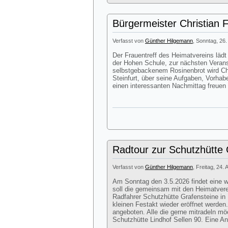
Bürgermeister Christian 
Verfasst von
Günther Hilgemann
, Sonntag, 26.
Der Frauentreff des Heimatvereins lä
der Hohen Schule, zur nächsten Veran
selbstgebackenem Rosinenbrot wird Chr
Steinfurt, über seine Aufgaben, Vorhab
einen interessanten Nachmittag freuen
Radtour zur Schutzhütte G
Verfasst von
Günther Hilgemann
, Freitag, 24. 
Am Sonntag den 3.5.2026 findet eine we
soll die gemeinsam mit den Heimatver
Radfahrer Schutzhütte Grafensteine in 
kleinen Festakt wieder eröffnet werde
angeboten. Alle die gerne mitradeln mö
Schutzhütte Lindhof Sellen 90. Eine Anm