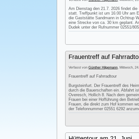
Am Dienstag den 21.7. 2026 findet die
statt. Treffpunkt ist um 16:00 Uhr am 
die Gaststätte Sandmann in Ochtrup We
eine Strecke von ca. 30 km geplant. 
Dudek unter der Rufnummer 02551/805
Frauentreff auf Fahrradto
Verfasst von
Günther Hilgemann
, Mittwoch, 24
Frauentreff auf Fahrradtour
Burgsteinfurt. Der Frauentreff des Heim
durch die Bauerschaften ein. Abfahrt i
Overesch, Hollich 8. Nach dem gemei
Frauen bei einer Hofführung den Betri
Frauen, die direkt zum Hof kommen woll
der Telefonnummer 02551 6292 anzum
Hüttentour am 21. Juni