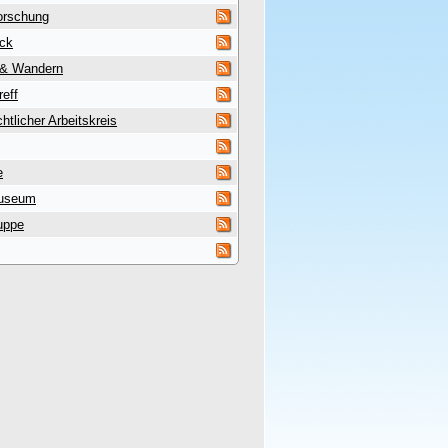
orschung
uck
 & Wandern
reff
htlicher Arbeitskreis
e
useum
uppe