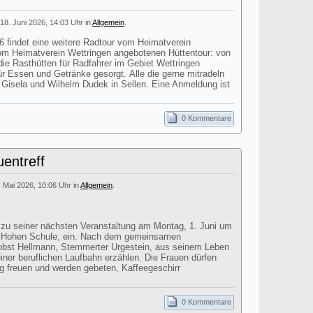
18. Juni 2026, 14:03 Uhr in
Allgemein
.
findet eine weitere Radtour vom Heimatverein
 vom Heimatverein Wettringen angebotenen Hüttentour: von
ie Rasthütten für Radfahrer im Gebiet Wettringen
für Essen und Getränke gesorgt. Alle die gerne mitradeln
i Gisela und Wilhelm Dudek in Sellen. Eine Anmeldung ist
0 Kommentare
entreff
. Mai 2026, 10:06 Uhr in
Allgemein
.
t zu seiner nächsten Veranstaltung am Montag, 1. Juni um
r Hohen Schule, ein. Nach dem gemeinsamen
obst Hellmann, Stemmerter Urgestein, aus seinem Leben
einer beruflichen Laufbahn erzählen. Die Frauen dürfen
ag freuen und werden gebeten, Kaffeegeschirr
0 Kommentare