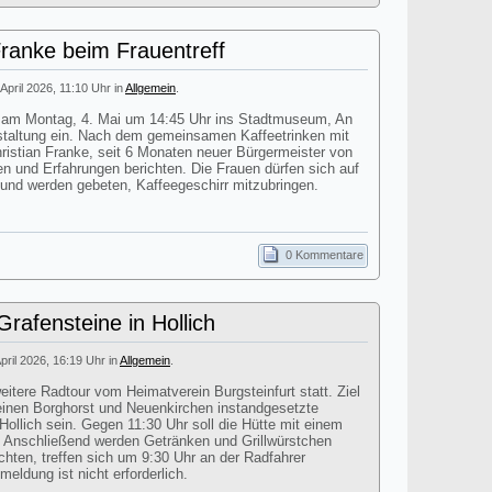
Franke beim Frauentreff
 April 2026, 11:10 Uhr in
Allgemein
.
dt am Montag, 4. Mai um 14:45 Uhr ins Stadtmuseum, An
staltung ein. Nach dem gemeinsamen Kaffeetrinken mit
istian Franke, seit 6 Monaten neuer Bürgermeister von
en und Erfahrungen berichten. Die Frauen dürfen sich auf
 und werden gebeten, Kaffeegeschirr mitzubringen.
0 Kommentare
rafensteine in Hollich
April 2026, 16:19 Uhr in
Allgemein
.
itere Radtour vom Heimatverein Burgsteinfurt statt. Ziel
einen Borghorst und Neuenkirchen instandgesetzte
Hollich sein. Gegen 11:30 Uhr soll die Hütte mit einem
n. Anschließend werden Getränken und Grillwürstchen
chten, treffen sich um 9:30 Uhr an der Radfahrer
eldung ist nicht erforderlich.