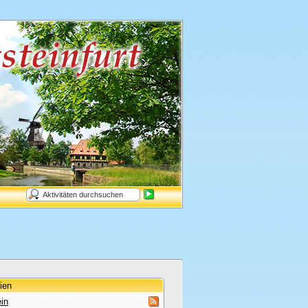
ien
in