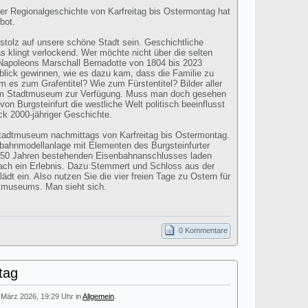
ter Regionalgeschichte von Karfreitag bis Ostermontag hat
bot.
 stolz auf unsere schöne Stadt sein. Geschichtliche
s klingt verlockend. Wer möchte nicht über die selten
apoleons Marschall Bernadotte von 1804 bis 2023
blick gewinnen, wie es dazu kam, dass die Familie zu
 es zum Grafentitel? Wie zum Fürstentitel? Bilder aller
im Stadtmuseum zur Verfügung. Muss man doch gesehen
on Burgsteinfurt die westliche Welt politisch beeinflusst
ick 2000-jähriger Geschichte.
Stadtmuseum nachmittags von Karfreitag bis Ostermontag.
bahnmodellanlage mit Elementen des Burgsteinfurter
150 Jahren bestehenden Eisenbahnanschlusses laden
nfach ein Erlebnis. Dazu Stemmert und Schloss aus der
dt ein. Also nutzen Sie die vier freien Tage zu Ostern für
dtmuseums. Man sieht sich.
0 Kommentare
tag
. März 2026, 19:29 Uhr in
Allgemein
.