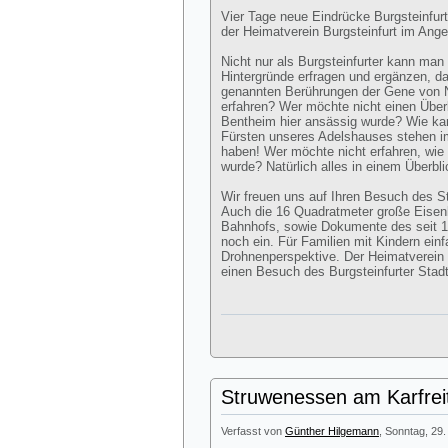
Vier Tage neue Eindrücke Burgsteinfur
der Heimatverein Burgsteinfurt im Ange
Nicht nur als Burgsteinfurter kann man
Hintergründe erfragen und ergänzen, da
genannten Berührungen der Gene von N
erfahren? Wer möchte nicht einen Über
Bentheim hier ansässig wurde? Wie kam
Fürsten unseres Adelshauses stehen 
haben! Wer möchte nicht erfahren, wie v
wurde? Natürlich alles in einem Überbl
Wir freuen uns auf Ihren Besuch des 
Auch die 16 Quadratmeter große Eisen
Bahnhofs, sowie Dokumente des seit 
noch ein. Für Familien mit Kindern ei
Drohnenperspektive. Der Heimatverein lä
einen Besuch des Burgsteinfurter Sta
Struwenessen am Karfrei
Verfasst von
Günther Hilgemann
, Sonntag, 29