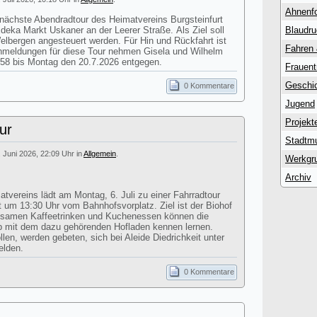
Ahnenf
 nächste Abendradtour des Heimatvereins Burgsteinfurt
Edeka Markt Uskaner an der Leerer Straße. Als Ziel soll
Blaudr
lbergen angesteuert werden. Für Hin und Rückfahrt ist
Fahren
Anmeldungen für diese Tour nehmen Gisela und Wilhelm
58 bis Montag den 20.7.2026 entgegen.
Frauent
Geschic
0 Kommentare
Jugend
Projekt
ur
Stadtm
. Juni 2026, 22:09 Uhr in
Allgemein
.
Werkgr
Archiv
atvereins lädt am Montag, 6. Juli zu einer Fahrradtour
st um 13:30 Uhr vom Bahnhofsvorplatz. Ziel ist der Biohof
nsamen Kaffeetrinken und Kuchenessen können die
eb mit dem dazu gehörenden Hofladen kennen lernen.
en, werden gebeten, sich bei Aleide Diedrichkeit unter
elden.
0 Kommentare