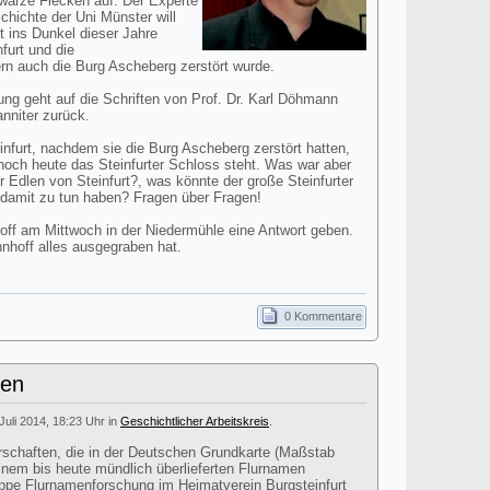
2warze Flecken auf. Der Experte
chichte der Uni Münster will
 ins Dunkel dieser Jahre
furt und die
n auch die Burg Ascheberg zerstört wurde.
ng geht auf die Schriften von Prof. Dr. Karl Döhmann
nniter zurück.
nfurt, nachdem sie die Burg Ascheberg zerstört hatten,
 noch heute das Steinfurter Schloss steht. Was war aber
 Edlen von Steinfurt?, was könnte der große Steinfurter
damit zu tun haben? Fragen über Fragen!
hoff am Mittwoch in der Niedermühle eine Antwort geben.
nhoff alles ausgegraben hat.
0 Kommentare
len
Juli 2014, 18:23 Uhr in
Geschichtlicher Arbeitskreis
.
erschaften, die in der Deutschen Grundkarte (Maßstab
inem bis heute mündlich überlieferten Flurnamen
ppe Flurnamenforschung im Heimatverein Burgsteinfurt