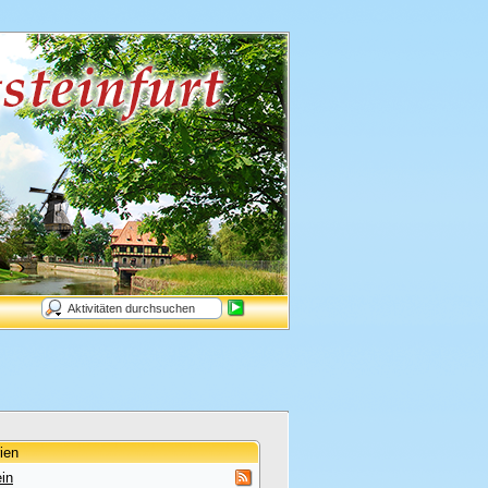
ien
in