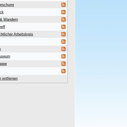
orschung
uck
 & Wandern
reff
htlicher Arbeitskreis
e
useum
uppe
er entfernen