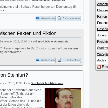
Ahnenf
oldinums stellt Burkard Rosenberger am Donnerstag (8.
vor.
Blaudr
Fahren
Weiterlesen
0 Kommentare
Frauent
Geschic
wischen Fakten und Fiktion
Jugend
Projekt
 September 2015, 17:00 Uhr in
Geschichtlicher Arbeitskreis
.
Stadtm
 Diese Frage konnte Dr. Christof Spannhoff bei seinem
tig beantworten.
Werkgr
Weiterlesen
0 Kommentare
Archiv
Filt
on Steinfurt?
tember 2015, 17:39 Uhr in
Geschichtlicher Arbeitskreis
.
cht her? Antworten auf diese
h Spannhoff (Bild), der am
 Niedermühle das
fnet. Gerade das 11. und die
ei der Erforschung der