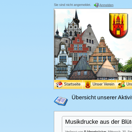
Sie sind nicht angemeldet.
Anmelden
Startseite
Unser Verein
Un
Übersicht unserer Aktivi
Musikdrucke aus der Blüt
Verfasst von
R.Menebröcker
, Mittwoch, 30. S