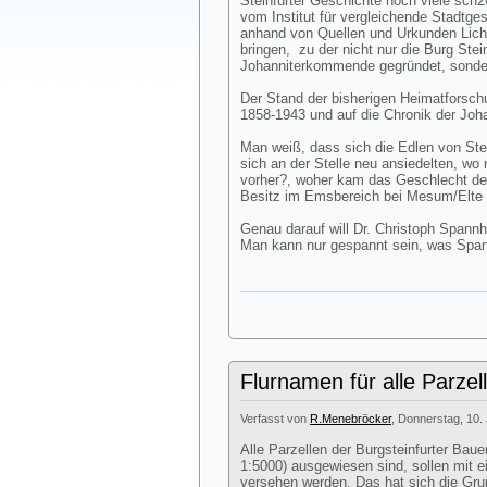
Steinfurter Geschichte noch viele sch
vom Institut für vergleichende Stadtges
anhand von Quellen und Urkunden Licht
bringen, zu der nicht nur die Burg Stein
Johanniterkommende gegründet, sonder
Der Stand der bisherigen Heimatforschu
1858-1943 und auf die Chronik der Joha
Man weiß, dass sich die Edlen von Stei
sich an der Stelle neu ansiedelten, wo
vorher?, woher kam das Geschlecht der
Besitz im Emsbereich bei Mesum/Elte 
Genau darauf will Dr. Christoph Spann
Man kann nur gespannt sein, was Span
Flurnamen für alle Parzel
Verfasst von
R.Menebröcker
, Donnerstag, 10. 
Alle Parzellen der Burgsteinfurter Bau
1:5000) ausgewiesen sind, sollen mit e
versehen werden. Das hat sich die Gru