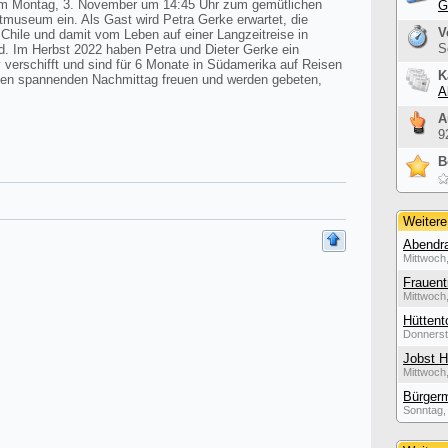
 am Montag, 3. November um 14:45 Uhr zum gemütlichen
G
museum ein. Als Gast wird Petra Gerke erwartet, die
V
 Chile und damit vom Leben auf einer Langzeitreise in
S
d. Im Herbst 2022 haben Petra und Dieter Gerke ein
verschifft und sind für 6 Monate in Südamerika auf Reisen
K
inen spannenden Nachmittag freuen und werden gebeten,
A
A
9
B
Weitere
Abendra
Mittwoch,
Frauent
Mittwoch,
Hüttent
Donnerst
Jobst H
Mittwoch,
Bürgerm
Sonntag, 