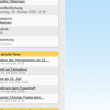
ünther Hilgemann
eröffentlichung
onntag, 26. Oktober 2025, 13:18
ategorie
llgemein
ufrufe
20
ewertung
 aktuelle News
dtour des Heimatvereins am 21....
 15. Juli 2026, 10:18
reff auf Fahrradtour
 24. Juni 2026, 22:09
our am 21. Juni
ag, 18. Juni 2026, 14:03
ellmann beim Frauentreff
 20. Mai 2026, 10:06
eister Christian Franke beim...
26. April 2026, 11:10