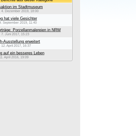
saktion im Stadtmuseum
, 4. Dezember 2019, 18:00
eg hat viele Gesichter
9. September 2019, 11:40
rträge: Porzellanmalereien in NRW
 7. Juni 2017, 15:23
ch-Ausstellung erweitert
 12. April 2017, 16:37
g auf ein besseres Leben
1. April 2016, 19:09