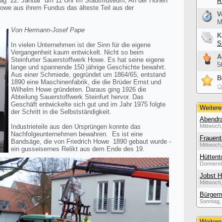
reitag 22. Januar um 11 Uhr im Stadtmuseum, An der Hohen
R
Howe aus ihrem Fundus das älteste Teil aus der
V
M
Von Hermann-Josef Pape
K
S
In vielen Unternehmen ist der Sinn für die eigene
Vergangenheit kaum entwickelt. Nicht so beim
A
Steinfurter Sauerstoffwerk Howe. Es hat seine eigene
5
lange und spannende 150 jährige Geschichte bewahrt.
Aus einer Schmiede, gegründet um 1864/65, entstand
B
1890 eine Maschinenfabrik, die die Brüder Ernst und
Wilhelm Howe gründeten. Daraus ging 1926 die
Abteilung Sauerstoffwerk Steinfurt hervor. Das
Geschäft entwickelte sich gut und im Jahr 1975 folgte
Weitere
der Schritt in die Selbstständigkeit.
Abendra
Industrieteile aus den Ursprüngen konnte das
Mittwoch,
Nachfolgeunternehmen bewahren. Es ist eine
Frauent
Bandsäge, die von Friedrich Howe 1890 gebaut wurde -
Mittwoch,
ein gusseisernes Relikt aus dem Ende des 19.
Hüttent
Donnerst
Jobst H
Mittwoch,
Bürgerm
Sonntag, 
Weitere