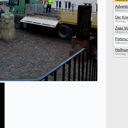
Advent
Mittwoch
Der Kri
Montag, 
Zwei Vo
Mittwoch,
Pettirs
Mittwoch,
Hoffnun
Montag, 1