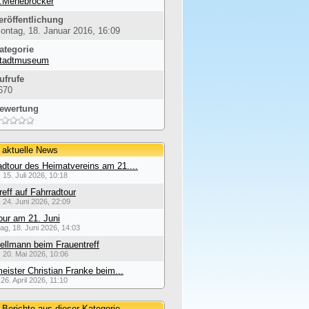
.Menebröcker
eröffentlichung
ontag, 18. Januar 2016, 16:09
ategorie
tadtmuseum
ufrufe
670
ewertung
 aktuelle News
dtour des Heimatvereins am 21....
 15. Juli 2026, 10:18
reff auf Fahrradtour
 24. Juni 2026, 22:09
our am 21. Juni
ag, 18. Juni 2026, 14:03
ellmann beim Frauentreff
 20. Mai 2026, 10:06
eister Christian Franke beim...
26. April 2026, 11:10
 Berichte aus dieser Kategorie