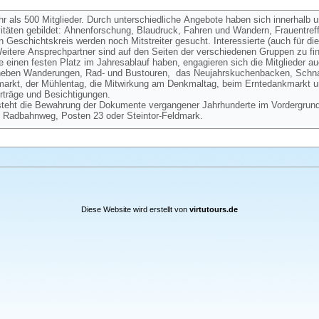
hr als 500 Mitglieder. Durch unterschiedliche Angebote haben sich innerhalb 
vitäten gebildet: Ahnenforschung, Blaudruck, Fahren und Wandern, Frauentre
Geschichtskreis werden noch Mitstreiter gesucht. Interessierte (auch für d
itere Ansprechpartner sind auf den Seiten der verschiedenen Gruppen zu fi
 einen festen Platz im Jahresablauf haben, engagieren sich die Mitglieder au
 neben Wanderungen, Rad- und Bustouren, das Neujahrskuchenbacken, Schnat
kmarkt, der Mühlentag, die Mitwirkung am Denkmaltag, beim Erntedankmarkt 
träge und Besichtigungen.
steht die Bewahrung der Dokumente vergangener Jahrhunderte im Vordergrund
 Radbahnweg, Posten 23 oder Steintor-Feldmark.
Diese Website wird erstellt von
virtutours.de