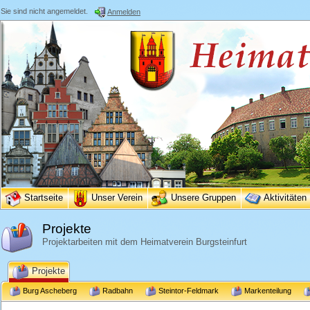
Sie sind nicht angemeldet.
Anmelden
Startseite
Unser Verein
Unsere Gruppen
Aktivitäten
Projekte
Projektarbeiten mit dem Heimatverein Burgsteinfurt
Projekte
Burg Ascheberg
Radbahn
Steintor-Feldmark
Markenteilung