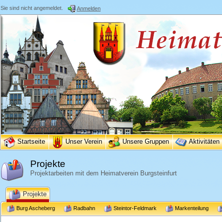
Sie sind nicht angemeldet.
Anmelden
Startseite
Unser Verein
Unsere Gruppen
Aktivitäten
Projekte
Projektarbeiten mit dem Heimatverein Burgsteinfurt
Projekte
Burg Ascheberg
Radbahn
Steintor-Feldmark
Markenteilung