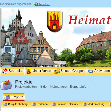
Sie sind nicht angemeldet.
Anmelden
Startseite
Unser Verein
Unsere Gruppen
Aktivitäten
Projekte
Projektarbeiten mit dem Heimatverein Burgsteinfurt
Projekte
Burg Ascheberg
Radbahn
Steintor-Feldmark
Markenteilung