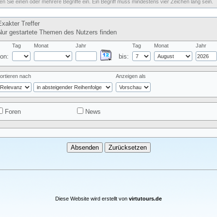
n Sie einen oder mehrere Begriffe ein. Ein Begriff muss mindestens vier Zeichen lang sein.
xakter Treffer
ur gestartete Themen des Nutzers finden
Tag
Monat
Jahr
Tag
Monat
Jahr
on:
bis:
ortieren nach
Anzeigen als
Foren
News
Diese Website wird erstellt von
virtutours.de