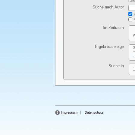
Gebe
Suche nach Autor
E
N
Im Zeitraum
v
Ergebnisanzeige
S
Suche in
Impressum
Datenschutz